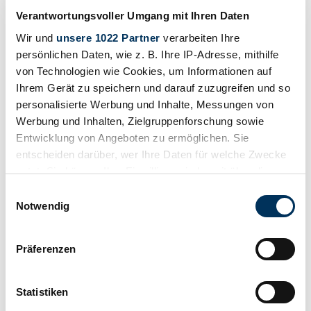
Toyota Yaris
Verantwortungsvoller Umgang mit Ihren Daten
Suchergebnisse
Wir und
unsere 1022 Partner
verarbeiten Ihre
persönlichen Daten, wie z. B. Ihre IP-Adresse, mithilfe
Zur Zeit sind keine passenden Inserate zu Ihrer Suche veröffentlicht.
von Technologien wie Cookies, um Informationen auf
Ihrem Gerät zu speichern und darauf zuzugreifen und so
personalisierte Werbung und Inhalte, Messungen von
Benachrichtigung erstellen
Werbung und Inhalten, Zielgruppenforschung sowie
Entwicklung von Angeboten zu ermöglichen. Sie
Lassen Sie sich benachrichtigen, sobald ein Inserat veröffentlicht
entscheiden darüber, wer Ihre Daten für welche Zwecke
wird, das Ihren Suchkriterien entspricht.
nutzt. Sie können Ihre Einwilligung jederzeit über die
Suchauftrag einrichten
Cookie-Erklärung oder durch Klicken auf das Privacy
Einwilligungsauswahl
Trigger Symbol ändern oder widerrufen
Notwendig
Fahrzeug inserieren
Wenn Sie es erlauben, würden wir auch gerne:
Präferenzen
Informationen über Ihre geografische Lage
Sie haben einen Toyota Land Cruiser HZJ80L, den Sie verkaufen
wollen? Dann erstellen Sie jetzt ein Inserat.
erfassen, welche bis auf einige Meter genau sein
können
Statistiken
Fahrzeug inserieren
Ihr Gerät durch aktives Scannen nach