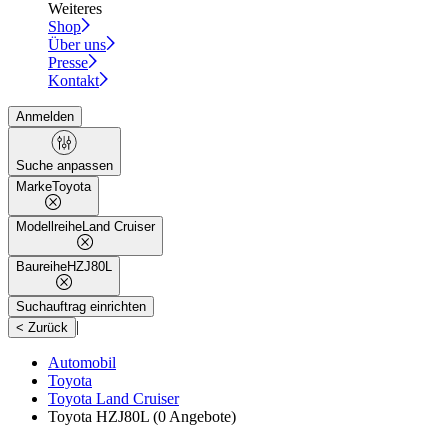
Weiteres
Shop
Über uns
Presse
Kontakt
Anmelden
Suche anpassen
Marke
Toyota
Modellreihe
Land Cruiser
Baureihe
HZJ80L
Suchauftrag einrichten
|
< Zurück
Automobil
Toyota
Toyota Land Cruiser
Toyota HZJ80L
(0 Angebote)