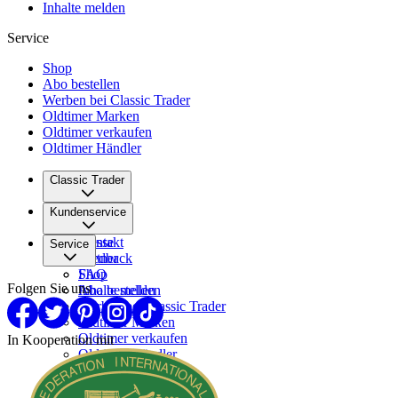
Inhalte melden
Service
Shop
Abo bestellen
Werben bei Classic Trader
Oldtimer Marken
Oldtimer verkaufen
Oldtimer Händler
Classic Trader
Über uns
Kundenservice
Karriere
Presse
Kontakt
Service
Partner
Feedback
FAQ
Shop
Folgen Sie uns
Inhalte melden
Abo bestellen
Werben bei Classic Trader
Oldtimer Marken
Oldtimer verkaufen
In Kooperation mit
Oldtimer Händler