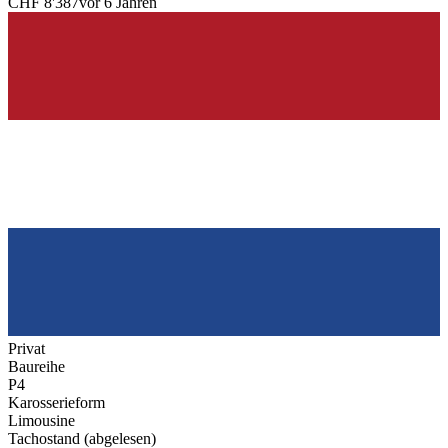
CHF 8'387
vor 6 Jahren
Privat
Baureihe
P4
Karosserieform
Limousine
Tachostand (abgelesen)