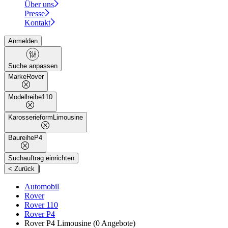
Über uns
Presse
Kontakt
Anmelden
Suche anpassen
Marke
Rover
Modellreihe
110
Karosserieform
Limousine
Baureihe
P4
Suchauftrag einrichten
|
< Zurück
Automobil
Rover
Rover 110
Rover P4
Rover P4 Limousine
(0 Angebote)