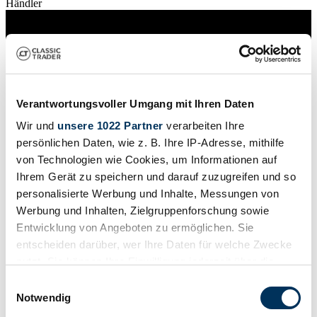
Händler
Verantwortungsvoller Umgang mit Ihren Daten
Wir und
unsere 1022 Partner
verarbeiten Ihre
persönlichen Daten, wie z. B. Ihre IP-Adresse, mithilfe
von Technologien wie Cookies, um Informationen auf
Ihrem Gerät zu speichern und darauf zuzugreifen und so
personalisierte Werbung und Inhalte, Messungen von
Werbung und Inhalten, Zielgruppenforschung sowie
Entwicklung von Angeboten zu ermöglichen. Sie
entscheiden darüber, wer Ihre Daten für welche Zwecke
Händler
Abgelaufenes Inserat
nutzt. Sie können Ihre Einwilligung jederzeit über die
Cookie-Erklärung oder durch Klicken auf das Privacy
Einwilligungsauswahl
Trigger Symbol ändern oder widerrufen
Notwendig