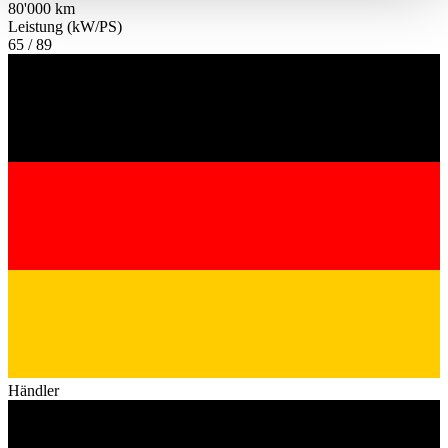
80'000 km
haben oder die sie im Rahmen Ihrer Nutzung der Dienste
Leistung (kW/PS)
gesammelt haben.
Datenschutzerklärung
65 / 89
Händler