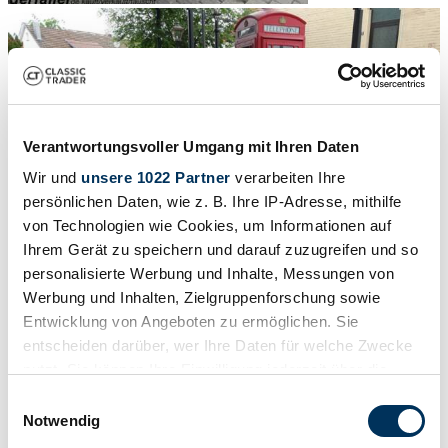
Verantwortungsvoller Umgang mit Ihren Daten
Wir und
unsere 1022 Partner
verarbeiten Ihre
persönlichen Daten, wie z. B. Ihre IP-Adresse, mithilfe
von Technologien wie Cookies, um Informationen auf
Ihrem Gerät zu speichern und darauf zuzugreifen und so
personalisierte Werbung und Inhalte, Messungen von
Werbung und Inhalten, Zielgruppenforschung sowie
Entwicklung von Angeboten zu ermöglichen. Sie
entscheiden darüber, wer Ihre Daten für welche Zwecke
1
/
15
nutzt. Sie können Ihre Einwilligung jederzeit über die
1974 | Rover 2000
Cookie-Erklärung oder durch Klicken auf das Privacy
Einwilligungsauswahl
TC Sammlerzustand H-Zulassung
Trigger Symbol ändern oder widerrufen
Notwendig