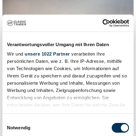
Verantwortungsvoller Umgang mit Ihren Daten
Wir und
unsere 1022 Partner
verarbeiten Ihre
persönlichen Daten, wie z. B. Ihre IP-Adresse, mithilfe
von Technologien wie Cookies, um Informationen auf
Ihrem Gerät zu speichern und darauf zuzugreifen und so
1
/
11
1969 | Lamborghini Espada 400 GT
personalisierte Werbung und Inhalte, Messungen von
Werbung und Inhalten, Zielgruppenforschung sowie
Seltene erste Serie
Entwicklung von Angeboten zu ermöglichen. Sie
Preis auf Anfrage
entscheiden darüber, wer Ihre Daten für welche Zwecke
nutzt. Sie können Ihre Einwilligung jederzeit über die
Cookie-Erklärung oder durch Klicken auf das Privacy
Einwilligungsauswahl
Trigger Symbol ändern oder widerrufen
Notwendig