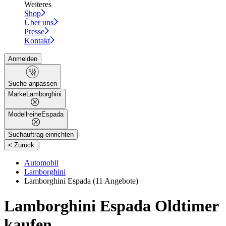
Weiteres
Shop
Über uns
Presse
Kontakt
Anmelden
Suche anpassen
Marke
Lamborghini
Modellreihe
Espada
Suchauftrag einrichten
|
< Zurück
Automobil
Lamborghini
Lamborghini Espada
(11 Angebote)
Lamborghini Espada Oldtimer
kaufen