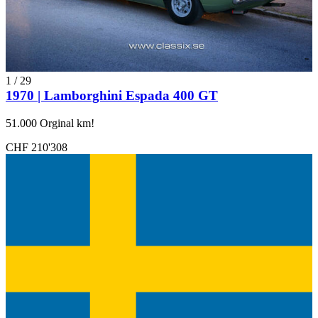
1
/
29
1970 | Lamborghini Espada 400 GT
51.000 Orginal km!
CHF 210'308