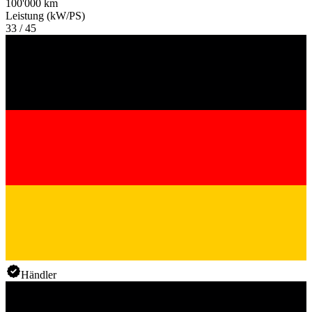
100'000 km
Leistung (kW/PS)
33 / 45
Händler