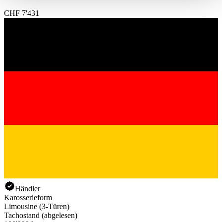
haben oder die sie im Rahmen Ihrer Nutzung der Dienste
CHF 7'431
gesammelt haben.
Datenschutzerklärung
Händler
Karosserieform
Limousine (3-Türen)
Tachostand (abgelesen)