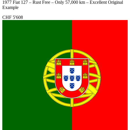
1977 Fiat 127 – Rust Free – Only 57,000 km – Excellent Original
Example
CHF 5'608