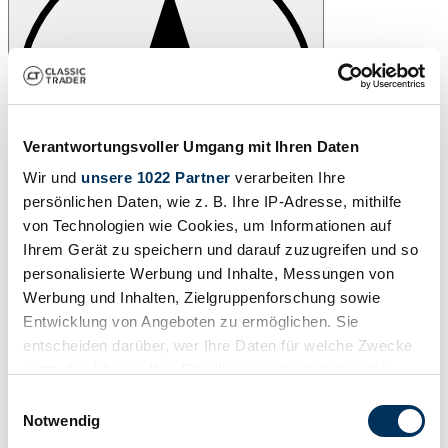
Verantwortungsvoller Umgang mit Ihren Daten
Wir und
unsere 1022 Partner
verarbeiten Ihre
persönlichen Daten, wie z. B. Ihre IP-Adresse, mithilfe
von Technologien wie Cookies, um Informationen auf
Ihrem Gerät zu speichern und darauf zuzugreifen und so
personalisierte Werbung und Inhalte, Messungen von
Werbung und Inhalten, Zielgruppenforschung sowie
Entwicklung von Angeboten zu ermöglichen. Sie
entscheiden darüber, wer Ihre Daten für welche Zwecke
nutzt. Sie können Ihre Einwilligung jederzeit über die
Cookie-Erklärung oder durch Klicken auf das Privacy
Einwilligungsauswahl
Trigger Symbol ändern oder widerrufen
Notwendig