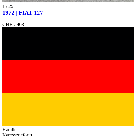
1
/
25
1972 | FIAT 127
CHF 7'468
Händler
Karosserieform