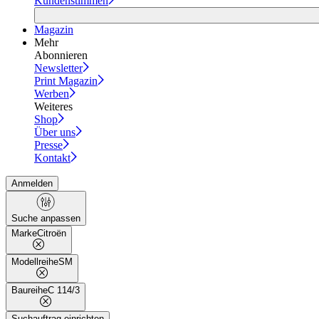
Kundenstimmen
Magazin
Mehr
Abonnieren
Newsletter
Print Magazin
Werben
Weiteres
Shop
Über uns
Presse
Kontakt
Anmelden
Suche anpassen
Marke
Citroën
Modellreihe
SM
Baureihe
C 114/3
Suchauftrag einrichten