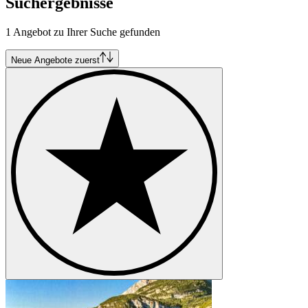
Suchergebnisse
Citroën DS
Citroën Dyane
1 Angebot zu Ihrer Suche gefunden
Citroën ID
Citroën Méhari
Citroën Traction Avant
Neue Angebote zuerst
Citroën Typ C
Citroën Typ H