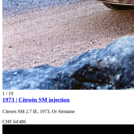
1
/
19
1973 | Citroën SM injection
Citroen SM 2.7 IE, 1973, Or Sirmiane
CHF 64'486