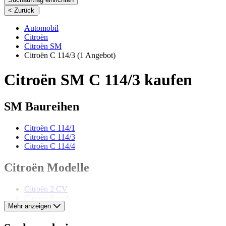
|
< Zurück
Automobil
Citroën
Citroën SM
Citroën C 114/3
(1 Angebot)
Citroën SM C 114/3 kaufen
SM Baureihen
Citroën C 114/1
Citroën C 114/3
Citroën C 114/4
Citroën Modelle
Citroën 2 CV
Citroën Ami 6
Mehr anzeigen
Citroën AX
Citroën BX
Citroën CX