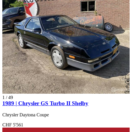
1
/
49
1989 | Chrysler GS Turbo II Shelby
Chrysler Daytona Coupe
CHF 5'561