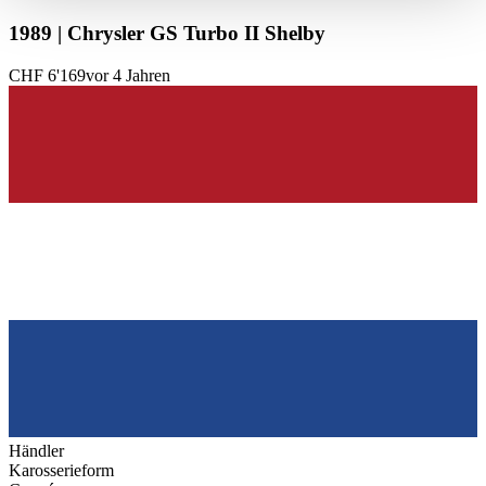
haben oder die sie im Rahmen Ihrer Nutzung der Dienste
1989 | Chrysler GS Turbo II Shelby
gesammelt haben.
Datenschutzerklärung
CHF 6'169
vor 4 Jahren
Händler
Karosserieform