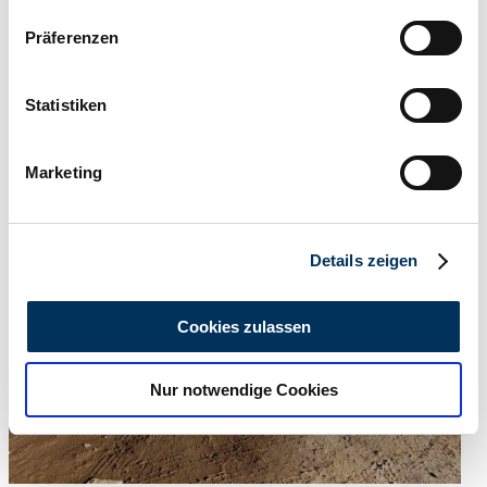
Wenn Sie es erlauben, würden wir auch gerne:
Präferenzen
Informationen über Ihre geografische Lage
erfassen, welche bis auf einige Meter genau sein
können
Statistiken
Händler
Ihr Gerät durch aktives Scannen nach
Abgelaufenes Inserat
bestimmten Merkmalen (Fingerprinting) identifizieren
Marketing
Erfahren Sie mehr darüber, wie Ihre persönlichen Daten
verarbeitet werden, und legen Sie Ihre Präferenzen im
Abschnitt Einzelheiten
fest.
Details zeigen
Wir verwenden Cookies, um Inhalte und Anzeigen zu
personalisieren, Funktionen für soziale Medien anbieten
Cookies zulassen
zu können und die Zugriffe auf unsere Website zu
analysieren. Außerdem geben wir Informationen zu Ihrer
Nur notwendige Cookies
Verwendung unserer Website an unsere Partner für
soziale Medien, Werbung und Analysen weiter. Unsere
Partner führen diese Informationen möglicherweise mit
weiteren Daten zusammen, die Sie ihnen bereitgestellt