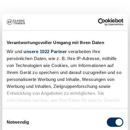
Verantwortungsvoller Umgang mit Ihren Daten
Wir und
unsere 1022 Partner
verarbeiten Ihre
persönlichen Daten, wie z. B. Ihre IP-Adresse, mithilfe
Händler
von Technologien wie Cookies, um Informationen auf
Ihrem Gerät zu speichern und darauf zuzugreifen und so
personalisierte Werbung und Inhalte, Messungen von
Werbung und Inhalten, Zielgruppenforschung sowie
Entwicklung von Angeboten zu ermöglichen. Sie
entscheiden darüber, wer Ihre Daten für welche Zwecke
nutzt. Sie können Ihre Einwilligung jederzeit über die
Cookie-Erklärung oder durch Klicken auf das Privacy
Einwilligungsauswahl
Trigger Symbol ändern oder widerrufen
Notwendig