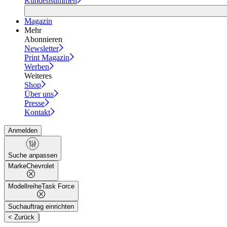
Kundenstimmen
Magazin
Mehr
Abonnieren
Newsletter
Print Magazin
Werben
Weiteres
Shop
Über uns
Presse
Kontakt
Anmelden
Suche anpassen
Marke
Chevrolet
Modellreihe
Task Force
Suchauftrag einrichten
|
< Zurück