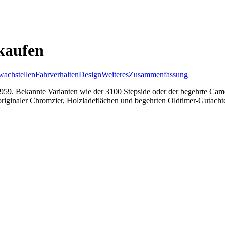
kaufen
achstellen
Fahrverhalten
Design
Weiteres
Zusammenfassung
 1959. Bekannte Varianten wie der 3100 Stepside oder der begehrte C
originaler Chromzier, Holzladeflächen und begehrten Oldtimer-Gutacht