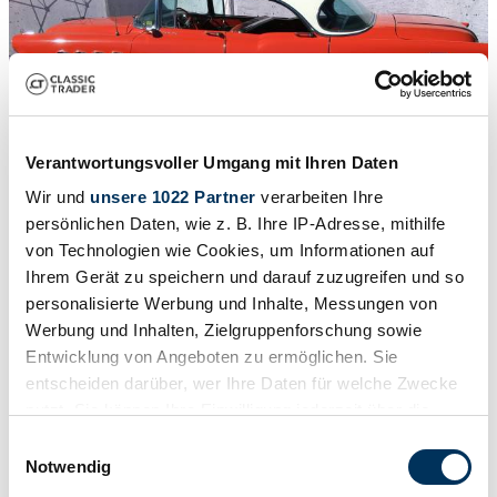
Verantwortungsvoller Umgang mit Ihren Daten
Wir und
unsere 1022 Partner
verarbeiten Ihre
persönlichen Daten, wie z. B. Ihre IP-Adresse, mithilfe
von Technologien wie Cookies, um Informationen auf
Ihrem Gerät zu speichern und darauf zuzugreifen und so
personalisierte Werbung und Inhalte, Messungen von
Werbung und Inhalten, Zielgruppenforschung sowie
1
/
29
1956 | Buick Roadmaster
Entwicklung von Angeboten zu ermöglichen. Sie
entscheiden darüber, wer Ihre Daten für welche Zwecke
Eleganter Criuser in zeittypischer 2-Farb-Lackierung
nutzt. Sie können Ihre Einwilligung jederzeit über die
Cookie-Erklärung oder durch Klicken auf das Privacy
CHF 22'898
Einwilligungsauswahl
Trigger Symbol ändern oder widerrufen
Notwendig