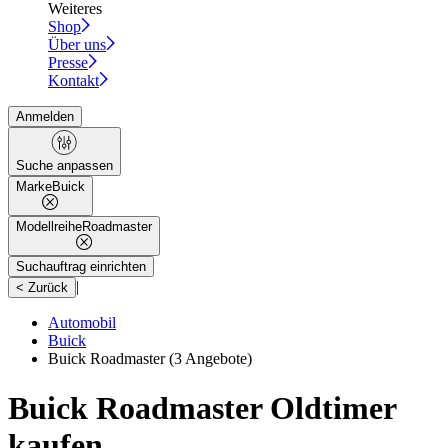
Weiteres
Shop
Über uns
Presse
Kontakt
Anmelden
Suche anpassen
Marke
Buick
Modellreihe
Roadmaster
Suchauftrag einrichten
|
< Zurück
Automobil
Buick
Buick Roadmaster
(3 Angebote)
Buick Roadmaster Oldtimer
kaufen