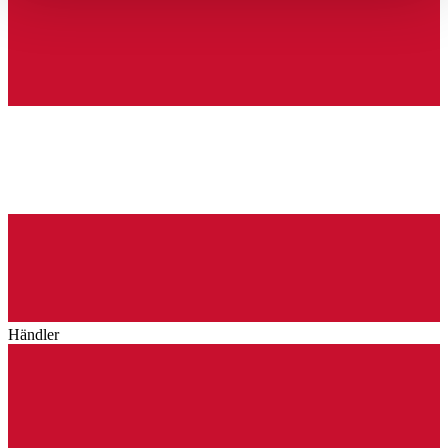
haben oder die sie im Rahmen Ihrer Nutzung der Dienste
gesammelt haben.
Datenschutzerklärung
Händler