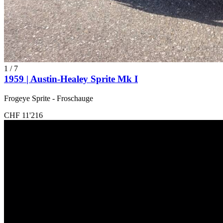
1
/
7
1959 | Austin-Healey Sprite Mk I
Frogeye Sprite - Froschauge
CHF 11'216