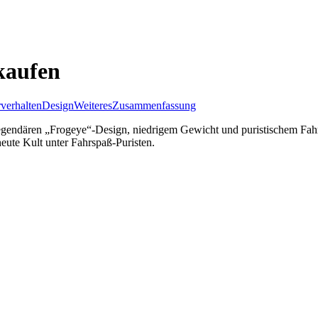
kaufen
verhalten
Design
Weiteres
Zusammenfassung
legendären „Frogeye“-Design, niedrigem Gewicht und puristischem Fahrk
eute Kult unter Fahrspaß-Puristen.