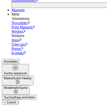
Kundenstimmen
Magazin
Mehr
Abonnieren
Newsletter
Print Magazin
Werben
Weiteres
Shop
Über uns
Presse
Kontakt
Anmelden
Suche anpassen
Marke
Austin-Healey
Modellreihe
Sprite
Suchauftrag einrichten
|
< Zurück