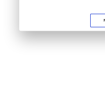
unsere Partner für soziale Medien, Werbung und A
möglicherweise mit weiteren Daten zusammen, die 
Dienste gesammelt haben.
Datenschutzerklärun