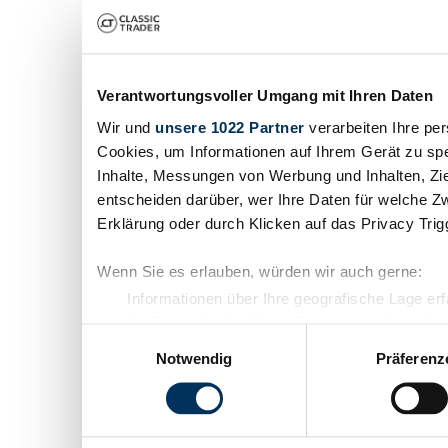
Verantwortungsvoller Umgang mit Ihren Daten
Wir und
unsere 1022 Partner
verarbeiten Ihre per
Cookies, um Informationen auf Ihrem Gerät zu spe
Inhalte, Messungen von Werbung und Inhalten, Zi
entscheiden darüber, wer Ihre Daten für welche Zw
Erklärung oder durch Klicken auf das Privacy Tri
Wenn Sie es erlauben, würden wir auch gerne:
Informationen über Ihre geografische Lage er
Ihr Gerät durch aktives Scannen nach bestimm
Einwilligungsauswahl
Erfahren Sie mehr darüber, wie Ihre persönlichen 
Notwendig
Präferenz
Abschnitt Einzelheiten
fest.
Wir verwenden Cookies, um Inhalte und Anzeigen z
die Zugriffe auf unsere Website zu analysieren. 