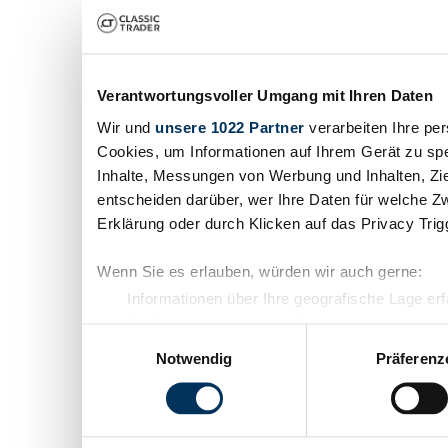
Verantwortungsvoller Umgang mit Ihren Daten
Wir und
unsere 1022 Partner
verarbeiten Ihre per
Cookies, um Informationen auf Ihrem Gerät zu spe
Inhalte, Messungen von Werbung und Inhalten, Zi
entscheiden darüber, wer Ihre Daten für welche Zw
Erklärung oder durch Klicken auf das Privacy Tri
Wenn Sie es erlauben, würden wir auch gerne:
Informationen über Ihre geografische Lage er
Ihr Gerät durch aktives Scannen nach bestimm
Einwilligungsauswahl
Erfahren Sie mehr darüber, wie Ihre persönlichen 
Notwendig
Präferenz
Abschnitt Einzelheiten
fest.
Wir verwenden Cookies, um Inhalte und Anzeigen z
die Zugriffe auf unsere Website zu analysieren. 