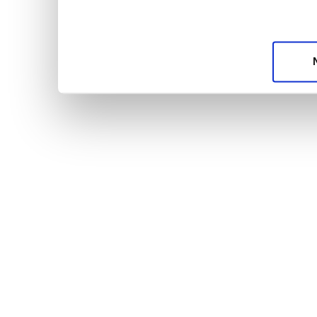
unsere Partner für soziale Medien, Werbung und A
möglicherweise mit weiteren Daten zusammen, die 
Dienste gesammelt haben.
Datenschutzerklärun