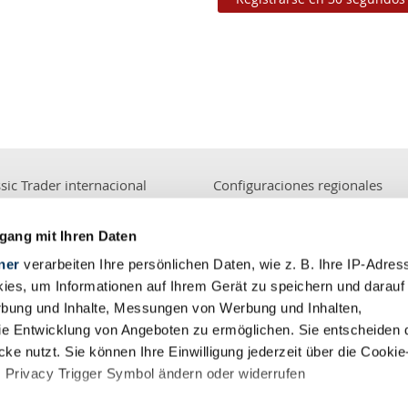
sic Trader internacional
Configuraciones regionales
EUR
gang mit Ihren Daten
ner
verarbeiten Ihre persönlichen Daten, wie z. B. Ihre IP-Adress
ies, um Informationen auf Ihrem Gerät zu speichern und darauf
rbung und Inhalte, Messungen von Werbung und Inhalten,
icio al cliente
Servicios
e Entwicklung von Angeboten zu ermöglichen. Sie entscheiden 
acto
Anunciar con nosotros
ke nutzt. Sie können Ihre Einwilligung jederzeit über die Cookie
rencias
Marcas de coches clásicos
s Privacy Trigger Symbol ändern oder widerrufen
F.
Venda su coche clásico
Comerciantes de coches clásicos