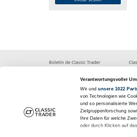
Boletín de Classic Trader
Clas
Verantwortungsvoller Um
Wir und
unsere 1022 Part
Suscríbase
von Technologien wie Cook
und so personalisierte We
Classic Trader
Serv
Zielgruppenforschung sowi
Quiénes somos
Cont
Ihre Daten für welche Zwec
Empleo
Suge
oder durch Klicken auf da
Prensa
PP. F
Política de protección de datos