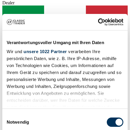
Dealer
Verantwortungsvoller Umgang mit Ihren Daten
Wir und
unsere 1022 Partner
verarbeiten Ihre
persönlichen Daten, wie z. B. Ihre IP-Adresse, mithilfe
von Technologien wie Cookies, um Informationen auf
Ihrem Gerät zu speichern und darauf zuzugreifen und so
personalisierte Werbung und Inhalte, Messungen von
Werbung und Inhalten, Zielgruppenforschung sowie
Entwicklung von Angeboten zu ermöglichen. Sie
entscheiden darüber, wer Ihre Daten für welche Zwecke
Dealer
nutzt. Sie können Ihre Einwilligung jederzeit über die
Expired listing
Cookie-Erklärung oder durch Klicken auf das Privacy
Einwilligungsauswahl
Trigger Symbol ändern oder widerrufen
Notwendig