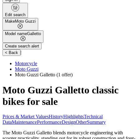
Edit search
Make
Moto Guzzi
Model name
Galletto
Create search alert
|
< Back
Motorcycle
Moto Guzzi
Moto Guzzi Galletto
(1 offer)
Moto Guzzi Galletto classic
bikes for sale
Prices & Market Values
History
Highlights
Technical
Data
Maintenance
Performance
Design
Other
Summary
The Moto Guzzi Galletto blends motorcycle engineering with
scooter practicality, standing out for its robust construction and four-