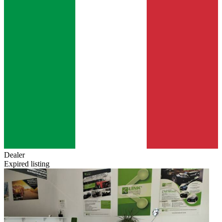
Dealer
Expired listing