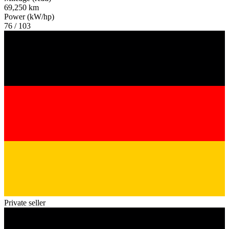
69,250 km
Power (kW/hp)
76 / 103
Private seller