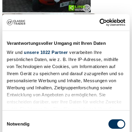
Verantwortungsvoller Umgang mit Ihren Daten
Wir und
unsere 1022 Partner
verarbeiten Ihre
persönlichen Daten, wie z. B. Ihre IP-Adresse, mithilfe
von Technologien wie Cookies, um Informationen auf
Ihrem Gerät zu speichern und darauf zuzugreifen und so
personalisierte Werbung und Inhalte, Messungen von
Werbung und Inhalten, Zielgruppenforschung sowie
1
/
50
Entwicklung von Angeboten zu ermöglichen. Sie
1967 | FIAT 124 Sport Spider
entscheiden darüber, wer Ihre Daten für welche Zwecke
nutzt. Sie können Ihre Einwilligung jederzeit über die
$122,925
Cookie-Erklärung oder durch Klicken auf das Privacy
Einwilligungsauswahl
Trigger Symbol ändern oder widerrufen
Notwendig