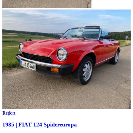
1
Report
/
6
1985 | FIAT 124 Spidereuropa