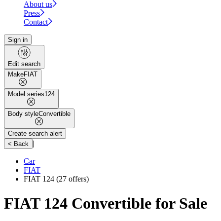
About us
Press
Contact
Sign in
Edit search
Make
FIAT
Model series
124
Body style
Convertible
Create search alert
|
< Back
Car
FIAT
FIAT 124
(27 offers)
FIAT 124 Convertible for Sale