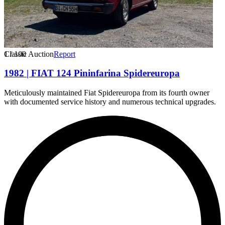
1
Classic Auction
/
100
Report
1982 | FIAT 124 Pininfarina Spidereuropa
Meticulously maintained Fiat Spidereuropa from its fourth owner
with documented service history and numerous technical upgrades.