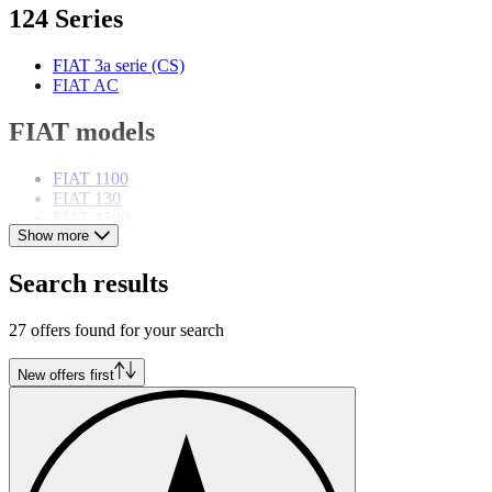
124 Series
FIAT 3a serie (CS)
FIAT AC
FIAT models
FIAT 1100
FIAT 130
FIAT 1500
Show more
FIAT 2300
FIAT 500
FIAT 508
Search results
FIAT 600
FIAT Barchetta
27 offers found for your search
FIAT Coupé
FIAT Dino
FIAT Panda
New offers first
FIAT Ritmo