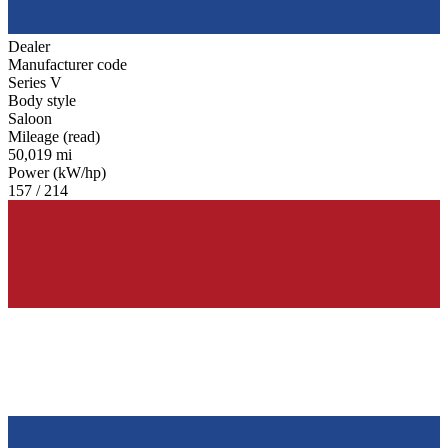
Dealer
Manufacturer code
Series V
Body style
Saloon
Mileage (read)
50,019 mi
Power (kW/hp)
157 / 214