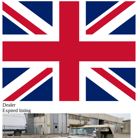
Dealer
Expired listing