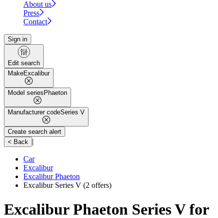
About us
Press
Contact
Sign in
Edit search
Make
Excalibur
Model series
Phaeton
Manufacturer code
Series V
Create search alert
|
< Back
Car
Excalibur
Excalibur Phaeton
Excalibur Series V
(2 offers)
Excalibur Phaeton Series V for