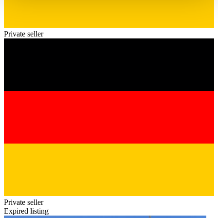
haben oder die sie im Rahmen Ihrer Nutzung der Dienste
gesammelt haben.
Datenschutzerklärung
Private seller
Private seller
Expired listing