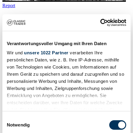
Report
1985 | Excalibur Phaeton V
Luxus-Cabrio-Roadster
$90,931
last year
Verantwortungsvoller Umgang mit Ihren Daten
Wir und
unsere 1022 Partner
verarbeiten Ihre
persönlichen Daten, wie z. B. Ihre IP-Adresse, mithilfe
von Technologien wie Cookies, um Informationen auf
Ihrem Gerät zu speichern und darauf zuzugreifen und so
personalisierte Werbung und Inhalte, Messungen von
Werbung und Inhalten, Zielgruppenforschung sowie
Entwicklung von Angeboten zu ermöglichen. Sie
entscheiden darüber, wer Ihre Daten für welche Zwecke
nutzt. Sie können Ihre Einwilligung jederzeit über die
Cookie-Erklärung oder durch Klicken auf das Privacy
Einwilligungsauswahl
Trigger Symbol ändern oder widerrufen
Notwendig