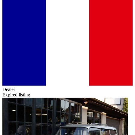
Dealer
Expired listing