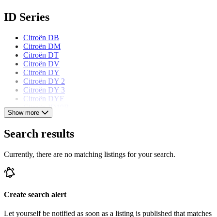
ID Series
Citroën DB
Citroën DM
Citroën DT
Citroën DV
Citroën DY
Citroën DY 2
Citroën DY 3
Citroën DYF
Citroën ID19B
Show more
Citroën ID19F
Citroën ID20F
Search results
Citroën models
Currently, there are no matching listings for your search.
Citroën 2 CV
Citroën Ami 6
Citroën AX
Citroën BX
Create search alert
Citroën CX
Citroën DS
Let yourself be notified as soon as a listing is published that matches