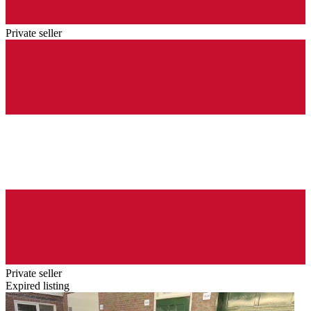
Private seller
Private seller
Expired listing