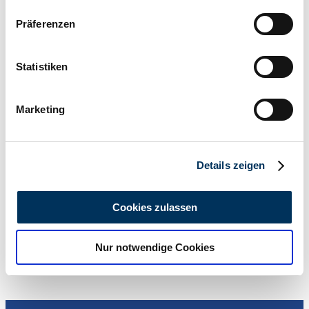
Wenn Sie es erlauben, würden wir auch gerne:
Präferenzen
Informationen über Ihre geografische Lage
erfassen, welche bis auf einige Meter genau sein
können
Statistiken
Ihr Gerät durch aktives Scannen nach
1972 | Citroën ID 21 Familiale
bestimmten Merkmalen (Fingerprinting) identifizieren
Marketing
Erfahren Sie mehr darüber, wie Ihre persönlichen Daten
Citroen ID Familiale | 7 zitplaatsen | Goede staat | 1972
verarbeitet werden, und legen Sie Ihre Präferenzen im
$49,070
5 years ago
Abschnitt Einzelheiten
fest.
Details zeigen
Wir verwenden Cookies, um Inhalte und Anzeigen zu
personalisieren, Funktionen für soziale Medien anbieten
Cookies zulassen
zu können und die Zugriffe auf unsere Website zu
analysieren. Außerdem geben wir Informationen zu Ihrer
Nur notwendige Cookies
Verwendung unserer Website an unsere Partner für
soziale Medien, Werbung und Analysen weiter. Unsere
Partner führen diese Informationen möglicherweise mit
weiteren Daten zusammen, die Sie ihnen bereitgestellt