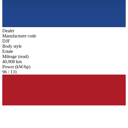
haben oder die sie im Rahmen Ihrer Nutzung der Dienste
gesammelt haben.
Datenschutzerklärung
Dealer
Manufacturer code
DJF
Body style
Estate
Mileage (read)
40,908 km
Power (kW/hp)
96 / 131