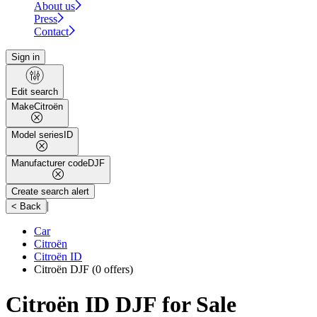
About us
Press
Contact
Sign in
Edit search
Make
Citroën
Model series
ID
Manufacturer code
DJF
Create search alert
|
< Back
Car
Citroën
Citroën ID
Citroën DJF
(0 offers)
Citroën ID DJF for Sale