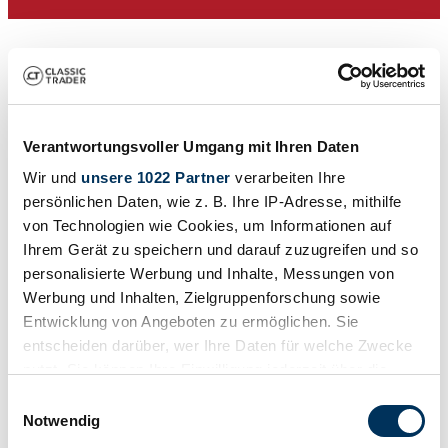
Verantwortungsvoller Umgang mit Ihren Daten
Wir und
unsere 1022 Partner
verarbeiten Ihre
persönlichen Daten, wie z. B. Ihre IP-Adresse, mithilfe
von Technologien wie Cookies, um Informationen auf
Private seller
Ihrem Gerät zu speichern und darauf zuzugreifen und so
Expired listing
personalisierte Werbung und Inhalte, Messungen von
Werbung und Inhalten, Zielgruppenforschung sowie
Entwicklung von Angeboten zu ermöglichen. Sie
entscheiden darüber, wer Ihre Daten für welche Zwecke
nutzt. Sie können Ihre Einwilligung jederzeit über die
Cookie-Erklärung oder durch Klicken auf das Privacy
Einwilligungsauswahl
Trigger Symbol ändern oder widerrufen
Notwendig