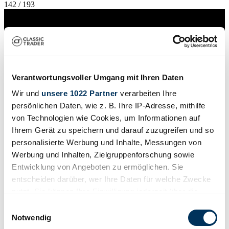
142 / 193
Verantwortungsvoller Umgang mit Ihren Daten
Wir und
unsere 1022 Partner
verarbeiten Ihre
persönlichen Daten, wie z. B. Ihre IP-Adresse, mithilfe
von Technologien wie Cookies, um Informationen auf
Ihrem Gerät zu speichern und darauf zuzugreifen und so
personalisierte Werbung und Inhalte, Messungen von
Werbung und Inhalten, Zielgruppenforschung sowie
Entwicklung von Angeboten zu ermöglichen. Sie
entscheiden darüber, wer Ihre Daten für welche Zwecke
Private seller
nutzt. Sie können Ihre Einwilligung jederzeit über die
Cookie-Erklärung oder durch Klicken auf das Privacy
Einwilligungsauswahl
Trigger Symbol ändern oder widerrufen
Notwendig