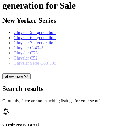
generation for Sale
New Yorker Series
Chrysler 5th generation
Chrysler 6th generation
Chrysler 7th generation
Chrysler C-49-2
Chrysler C23
Chrysler C52
Chrysler Serie C68-300
Chrysler models
Show more
Chrysler 300
Search results
Chrysler B-70
Chrysler Daytona
Currently, there are no matching listings for your search.
Chrysler Le Baron
Chrysler Royal
Chrysler Sebring
Chrysler Series 75
Chrysler Special
Create search alert