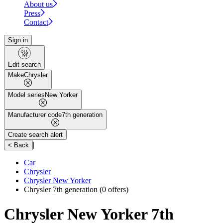
About us
Press
Contact
Sign in
Edit search
Make
Chrysler
Model series
New Yorker
Manufacturer code
7th generation
Create search alert
|
< Back
Car
Chrysler
Chrysler New Yorker
Chrysler 7th generation
(0 offers)
Chrysler New Yorker 7th