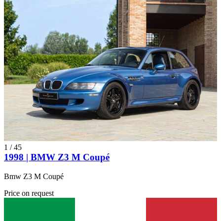
1
/
45
1998 | BMW Z3 M Coupé
Bmw Z3 M Coupé
Price on request