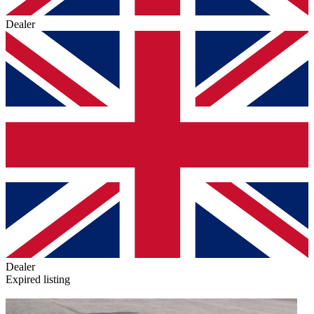
Dealer
Dealer
Expired listing