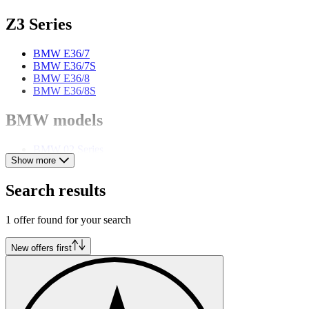
Z3 Series
BMW E36/7
BMW E36/7S
BMW E36/8
BMW E36/8S
BMW models
BMW 02 Series
Show more
BMW 3 Series
BMW 3.0
BMW 327
Search results
BMW 328
BMW 5 Series
1 offer found for your search
BMW 503
BMW 6 Series
BMW 8 Series
New offers first
BMW Z1
BMW Z4
BMW Z8