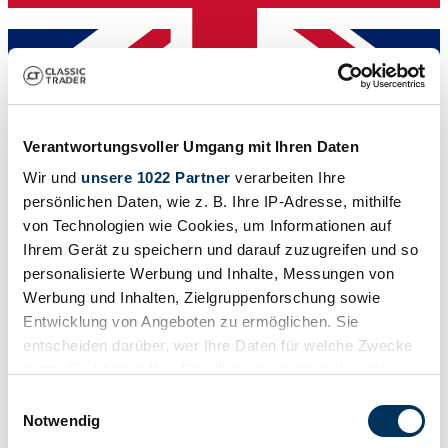
Verantwortungsvoller Umgang mit Ihren Daten
Dealer
Wir und
unsere 1022 Partner
verarbeiten Ihre
persönlichen Daten, wie z. B. Ihre IP-Adresse, mithilfe
von Technologien wie Cookies, um Informationen auf
Ihrem Gerät zu speichern und darauf zuzugreifen und so
personalisierte Werbung und Inhalte, Messungen von
Werbung und Inhalten, Zielgruppenforschung sowie
Entwicklung von Angeboten zu ermöglichen. Sie
entscheiden darüber, wer Ihre Daten für welche Zwecke
nutzt. Sie können Ihre Einwilligung jederzeit über die
Cookie-Erklärung oder durch Klicken auf das Privacy
Einwilligungsauswahl
Trigger Symbol ändern oder widerrufen
Notwendig