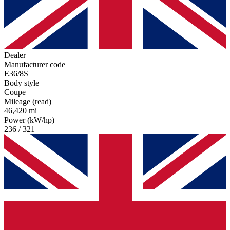
Dealer
Manufacturer code
E36/8S
Body style
Coupe
Mileage (read)
46,420 mi
Power (kW/hp)
236 / 321