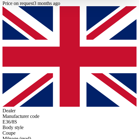
haben oder die sie im Rahmen Ihrer Nutzung der Dienste
Price on request
3 months ago
gesammelt haben.
Datenschutzerklärung
Dealer
Manufacturer code
E36/8S
Body style
Coupe
Mileage (read)