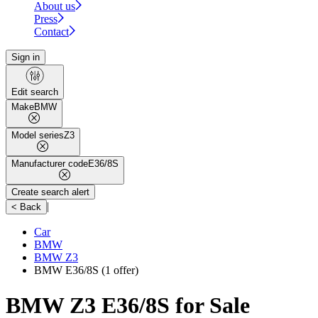
About us
Press
Contact
Sign in
Edit search
Make
BMW
Model series
Z3
Manufacturer code
E36/8S
Create search alert
|
< Back
Car
BMW
BMW Z3
BMW E36/8S
(1 offer)
BMW Z3 E36/8S for Sale