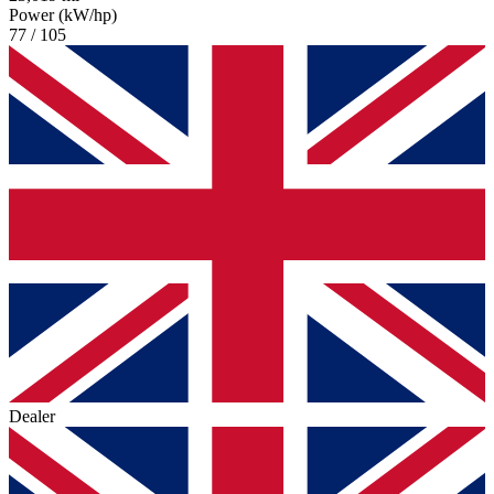
Power (kW/hp)
77 / 105
Dealer