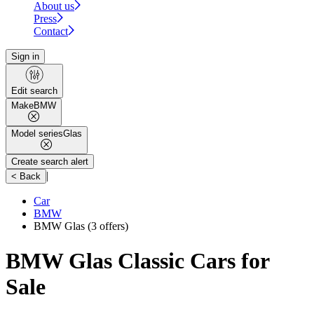
About us
Press
Contact
Sign in
Edit search
Make
BMW
Model series
Glas
Create search alert
|
< Back
Car
BMW
BMW Glas
(3 offers)
BMW Glas Classic Cars for
Sale