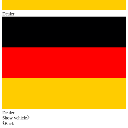
Dealer
Dealer
Show vehicle
Back