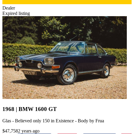
Dealer
Expired listing
1968 | BMW 1600 GT
Glas - Believed only 150 in Existence - Body by Frua
$47,758
2 years ago