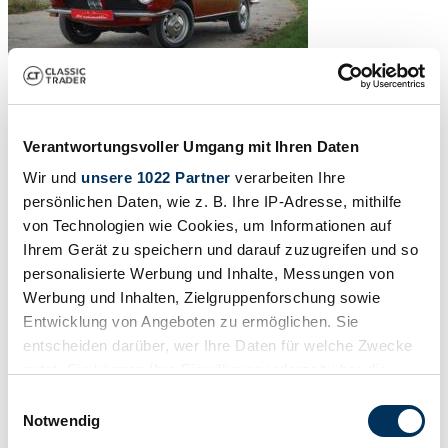
Verantwortungsvoller Umgang mit Ihren Daten
Wir und
unsere 1022 Partner
verarbeiten Ihre
persönlichen Daten, wie z. B. Ihre IP-Adresse, mithilfe
von Technologien wie Cookies, um Informationen auf
Ihrem Gerät zu speichern und darauf zuzugreifen und so
personalisierte Werbung und Inhalte, Messungen von
Werbung und Inhalten, Zielgruppenforschung sowie
Entwicklung von Angeboten zu ermöglichen. Sie
entscheiden darüber, wer Ihre Daten für welche Zwecke
nutzt. Sie können Ihre Einwilligung jederzeit über die
Cookie-Erklärung oder durch Klicken auf das Privacy
Einwilligungsauswahl
Trigger Symbol ändern oder widerrufen
Notwendig
1
/
38