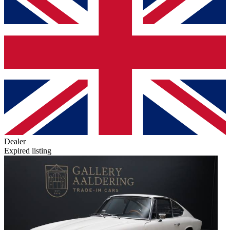
Dealer
Expired listing