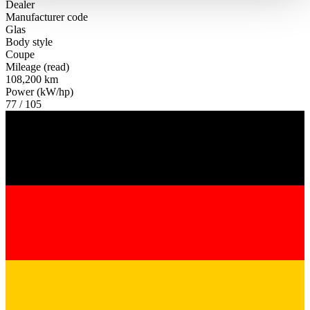
Dealer
haben oder die sie im Rahmen Ihrer Nutzung der Dienste
Manufacturer code
gesammelt haben.
Datenschutzerklärung
Glas
Body style
Coupe
Mileage (read)
108,200 km
Power (kW/hp)
77 / 105