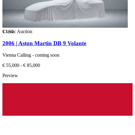
1
Classic Auction
/
50
2006 | Aston Martin DB 9 Volante
Vienna Calling - coming soon
€ 55,000 - € 85,000
Preview