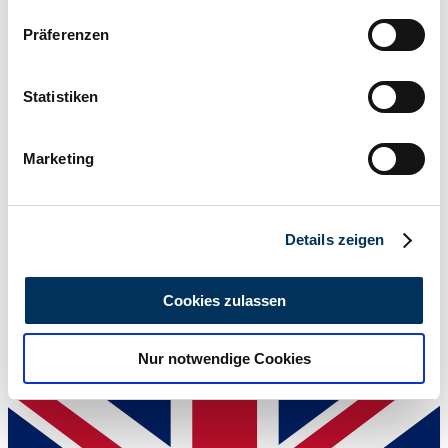
335 / 456
Wenn Sie es erlauben, würden wir auch gerne:
Präferenzen
Informationen über Ihre geografische Lage
erfassen, welche bis auf einige Meter genau sein
können
Statistiken
Ihr Gerät durch aktives Scannen nach
bestimmten Merkmalen (Fingerprinting) identifizieren
Marketing
Erfahren Sie mehr darüber, wie Ihre persönlichen Daten
verarbeitet werden, und legen Sie Ihre Präferenzen im
Abschnitt Einzelheiten
fest.
Details zeigen
Wir verwenden Cookies, um Inhalte und Anzeigen zu
personalisieren, Funktionen für soziale Medien anbieten
Cookies zulassen
zu können und die Zugriffe auf unsere Website zu
analysieren. Außerdem geben wir Informationen zu Ihrer
Auction house
Nur notwendige Cookies
Verwendung unserer Website an unsere Partner für
soziale Medien, Werbung und Analysen weiter. Unsere
Partner führen diese Informationen möglicherweise mit
weiteren Daten zusammen, die Sie ihnen bereitgestellt