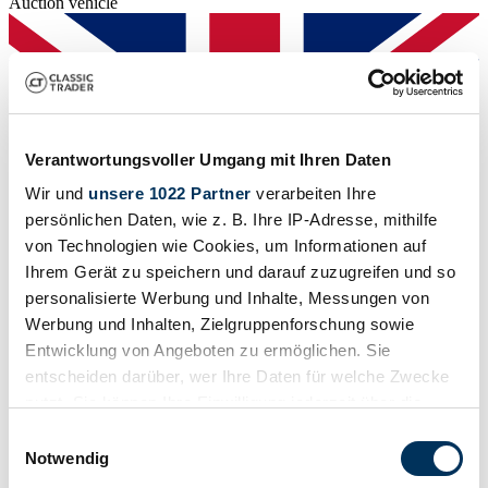
Auction vehicle
Verantwortungsvoller Umgang mit Ihren Daten
Wir und
unsere 1022 Partner
verarbeiten Ihre
persönlichen Daten, wie z. B. Ihre IP-Adresse, mithilfe
von Technologien wie Cookies, um Informationen auf
Ihrem Gerät zu speichern und darauf zuzugreifen und so
personalisierte Werbung und Inhalte, Messungen von
Werbung und Inhalten, Zielgruppenforschung sowie
Entwicklung von Angeboten zu ermöglichen. Sie
entscheiden darüber, wer Ihre Daten für welche Zwecke
Auction house
Body style
nutzt. Sie können Ihre Einwilligung jederzeit über die
Convertible
Cookie-Erklärung oder durch Klicken auf das Privacy
Einwilligungsauswahl
Mileage (read)
Trigger Symbol ändern oder widerrufen
Notwendig
24,340 mi
Power (kW/hp)