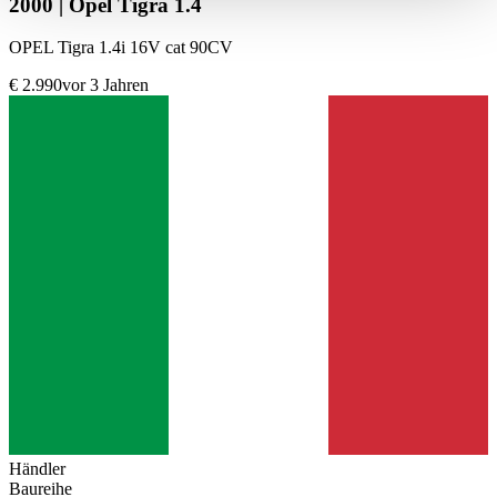
2000 | Opel Tigra 1.4
haben oder die sie im Rahmen Ihrer Nutzung der Dienste
gesammelt haben.
Datenschutzerklärung
OPEL Tigra 1.4i 16V cat 90CV
€ 2.990
vor 3 Jahren
Händler
Baureihe