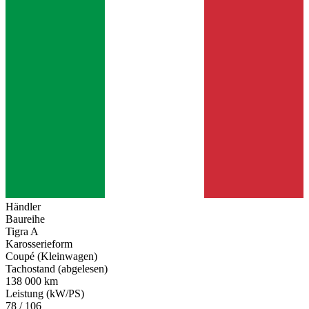
Händler
Baureihe
Tigra A
Karosserieform
Coupé (Kleinwagen)
Tachostand (abgelesen)
138 000 km
Leistung (kW/PS)
78 / 106