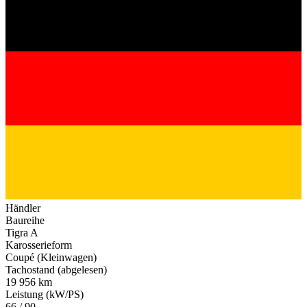
Händler
Baureihe
Tigra A
Karosserieform
Coupé (Kleinwagen)
Tachostand (abgelesen)
19 956 km
Leistung (kW/PS)
66 / 90