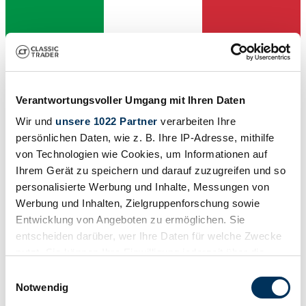
Verantwortungsvoller Umgang mit Ihren Daten
Wir und
unsere 1022 Partner
verarbeiten Ihre
Händler
persönlichen Daten, wie z. B. Ihre IP-Adresse, mithilfe
von Technologien wie Cookies, um Informationen auf
Ihrem Gerät zu speichern und darauf zuzugreifen und so
personalisierte Werbung und Inhalte, Messungen von
Werbung und Inhalten, Zielgruppenforschung sowie
Entwicklung von Angeboten zu ermöglichen. Sie
entscheiden darüber, wer Ihre Daten für welche Zwecke
nutzt. Sie können Ihre Einwilligung jederzeit über die
Cookie-Erklärung oder durch Klicken auf das Privacy
Einwilligungsauswahl
Trigger Symbol ändern oder widerrufen
Notwendig