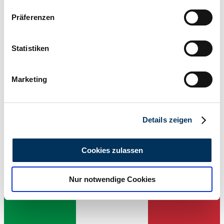
Wenn Sie es erlauben, würden wir auch gerne:
Präferenzen
Informationen über Ihre geografische Lage
erfassen, welche bis auf einige Meter genau sein
können
Statistiken
Ihr Gerät durch aktives Scannen nach
bestimmten Merkmalen (Fingerprinting) identifizieren
Marketing
Erfahren Sie mehr darüber, wie Ihre persönlichen Daten
verarbeitet werden, und legen Sie Ihre Präferenzen im
Händler
Abschnitt Einzelheiten
fest.
Details zeigen
Wir verwenden Cookies, um Inhalte und Anzeigen zu
personalisieren, Funktionen für soziale Medien anbieten
Cookies zulassen
zu können und die Zugriffe auf unsere Website zu
analysieren. Außerdem geben wir Informationen zu Ihrer
Nur notwendige Cookies
Verwendung unserer Website an unsere Partner für
soziale Medien, Werbung und Analysen weiter. Unsere
Partner führen diese Informationen möglicherweise mit
weiteren Daten zusammen, die Sie ihnen bereitgestellt