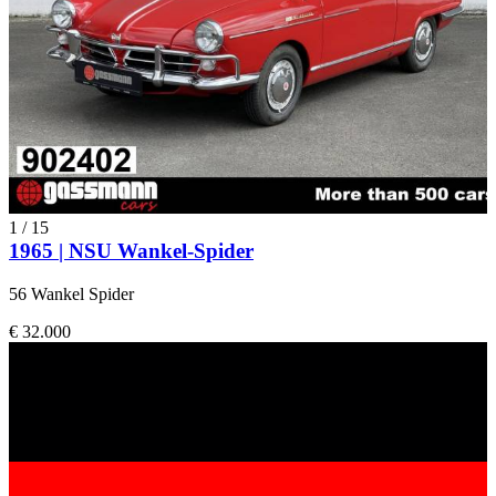
1
/
15
1965 | NSU Wankel-Spider
56 Wankel Spider
€ 32.000