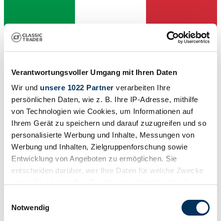
Verantwortungsvoller Umgang mit Ihren Daten
Wir und
unsere 1022 Partner
verarbeiten Ihre
Händler
persönlichen Daten, wie z. B. Ihre IP-Adresse, mithilfe
Karosserieform
von Technologien wie Cookies, um Informationen auf
Cabriolet (Roadster)
Tachostand (abgelesen)
Ihrem Gerät zu speichern und darauf zuzugreifen und so
14 232 km
personalisierte Werbung und Inhalte, Messungen von
Leistung (kW/PS)
Werbung und Inhalten, Zielgruppenforschung sowie
37 / 50
Entwicklung von Angeboten zu ermöglichen. Sie
entscheiden darüber, wer Ihre Daten für welche Zwecke
nutzt. Sie können Ihre Einwilligung jederzeit über die
Cookie-Erklärung oder durch Klicken auf das Privacy
Einwilligungsauswahl
Trigger Symbol ändern oder widerrufen
Notwendig