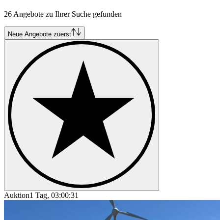
FIAT Barchetta
26 Angebote zu Ihrer Suche gefunden
FIAT Coupé
FIAT Dino
FIAT Panda
Neue Angebote zuerst
FIAT Ritmo
Auktion
1 Tag, 03:00:31