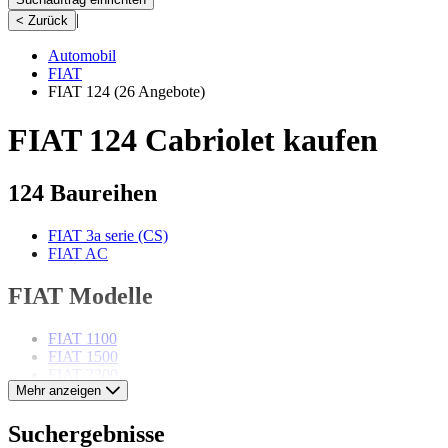
|
< Zurück
Automobil
FIAT
FIAT 124
(26 Angebote)
FIAT 124 Cabriolet kaufen
124 Baureihen
FIAT 3a serie (CS)
FIAT AC
FIAT Modelle
FIAT 1100
FIAT 1500
FIAT 2300
Mehr anzeigen
FIAT 500
FIAT 508
FIAT 600
Suchergebnisse
FIAT 850