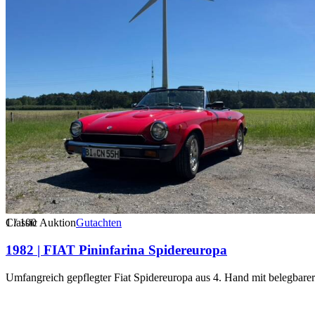
1
Classic Auktion
/
100
Gutachten
1982 | FIAT Pininfarina Spidereuropa
Umfangreich gepflegter Fiat Spidereuropa aus 4. Hand mit belegbarer 