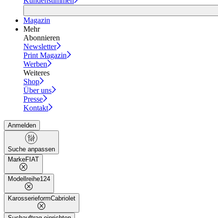
Kundenstimmen
Magazin
Mehr
Abonnieren
Newsletter
Print Magazin
Werben
Weiteres
Shop
Über uns
Presse
Kontakt
Anmelden
Suche anpassen
Marke
FIAT
Modellreihe
124
Karosserieform
Cabriolet
Suchauftrag einrichten