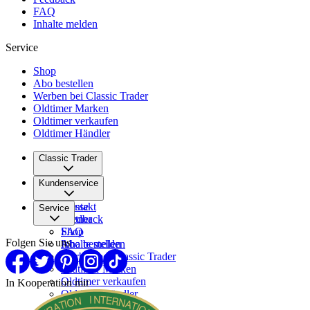
FAQ
Inhalte melden
Service
Shop
Abo bestellen
Werben bei Classic Trader
Oldtimer Marken
Oldtimer verkaufen
Oldtimer Händler
Classic Trader
Über uns
Kundenservice
Karriere
Presse
Kontakt
Service
Partner
Feedback
FAQ
Shop
Folgen Sie uns
Inhalte melden
Abo bestellen
Werben bei Classic Trader
Oldtimer Marken
Oldtimer verkaufen
In Kooperation mit
Oldtimer Händler