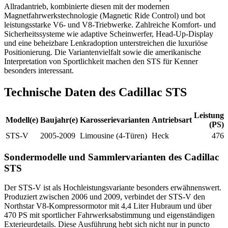
Allradantrieb, kombinierte diesen mit der modernen
Magnetfahrwerkstechnologie (Magnetic Ride Control) und bot
leistungsstarke V6- und V8-Triebwerke. Zahlreiche Komfort- und
Sicherheitssysteme wie adaptive Scheinwerfer, Head-Up-Display
und eine beheizbare Lenkradoption unterstreichen die luxuriöse
Positionierung. Die Variantenvielfalt sowie die amerikanische
Interpretation von Sportlichkeit machen den STS für Kenner
besonders interessant.
Technische Daten des Cadillac STS
Leistung
Modell(e)
Baujahr(e)
Karosserievarianten
Antriebsart
(PS)
STS-V
2005-2009
Limousine (4-Türen)
Heck
476
Sondermodelle und Sammlervarianten des Cadillac
STS
Der STS-V ist als Hochleistungsvariante besonders erwähnenswert.
Produziert zwischen 2006 und 2009, verbindet der STS-V den
Northstar V8-Kompressormotor mit 4,4 Liter Hubraum und über
470 PS mit sportlicher Fahrwerksabstimmung und eigenständigen
Exterieurdetails. Diese Ausführung hebt sich nicht nur in puncto