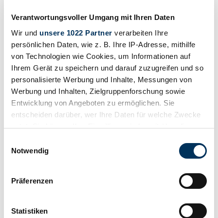
Verantwortungsvoller Umgang mit Ihren Daten
Wir und
unsere 1022 Partner
verarbeiten Ihre
persönlichen Daten, wie z. B. Ihre IP-Adresse, mithilfe
von Technologien wie Cookies, um Informationen auf
Ihrem Gerät zu speichern und darauf zuzugreifen und so
personalisierte Werbung und Inhalte, Messungen von
Werbung und Inhalten, Zielgruppenforschung sowie
Entwicklung von Angeboten zu ermöglichen. Sie
entscheiden darüber, wer Ihre Daten für welche Zwecke
Niedrigster Wert
nutzt. Sie können Ihre Einwilligung jederzeit über die
Cookie-Erklärung oder durch Klicken auf das Privacy
Einwilligungsauswahl
Trigger Symbol ändern oder widerrufen
Notwendig
Wenn Sie es erlauben, würden wir auch gerne:
Präferenzen
Informationen über Ihre geografische Lage
erfassen, welche bis auf einige Meter genau sein
können
Statistiken