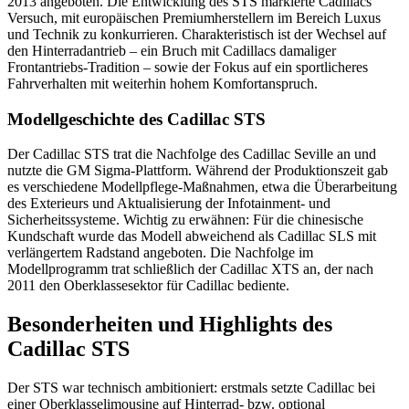
2013 angeboten. Die Entwicklung des STS markierte Cadillacs
Versuch, mit europäischen Premiumherstellern im Bereich Luxus
und Technik zu konkurrieren. Charakteristisch ist der Wechsel auf
den Hinterradantrieb – ein Bruch mit Cadillacs damaliger
Frontantriebs-Tradition – sowie der Fokus auf ein sportlicheres
Fahrverhalten mit weiterhin hohem Komfortanspruch.
Modellgeschichte des Cadillac STS
Der Cadillac STS trat die Nachfolge des Cadillac Seville an und
nutzte die GM Sigma-Plattform. Während der Produktionszeit gab
es verschiedene Modellpflege-Maßnahmen, etwa die Überarbeitung
des Exterieurs und Aktualisierung der Infotainment- und
Sicherheitssysteme. Wichtig zu erwähnen: Für die chinesische
Kundschaft wurde das Modell abweichend als Cadillac SLS mit
verlängertem Radstand angeboten. Die Nachfolge im
Modellprogramm trat schließlich der Cadillac XTS an, der nach
2011 den Oberklassesektor für Cadillac bediente.
Besonderheiten und Highlights des
Cadillac STS
Der STS war technisch ambitioniert: erstmals setzte Cadillac bei
einer Oberklasselimousine auf Hinterrad- bzw. optional