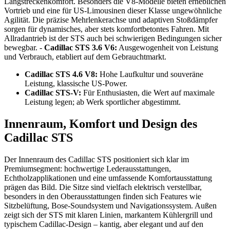
Langstreckenkomfort. Besonders die V8-Modelle bieten erheblichen
Vortrieb und eine für US-Limousinen dieser Klasse ungewöhnliche
Agilität. Die präzise Mehrlenkerachse und adaptiven Stoßdämpfer
sorgen für dynamisches, aber stets komfortbetontes Fahren. Mit
Allradantrieb ist der STS auch bei schwierigen Bedingungen sicher
bewegbar. -
Cadillac STS 3.6 V6:
Ausgewogenheit von Leistung
und Verbrauch, etabliert auf dem Gebrauchtmarkt.
Cadillac STS 4.6 V8:
Hohe Laufkultur und souveräne
Leistung, klassische US-Power.
Cadillac STS-V:
Für Enthusiasten, die Wert auf maximale
Leistung legen; ab Werk sportlicher abgestimmt.
Innenraum, Komfort und Design des
Cadillac STS
Der Innenraum des Cadillac STS positioniert sich klar im
Premiumsegment: hochwertige Lederausstattungen,
Echtholzapplikationen und eine umfassende Komfortausstattung
prägen das Bild. Die Sitze sind vielfach elektrisch verstellbar,
besonders in den Oberausstattungen finden sich Features wie
Sitzbelüftung, Bose-Soundsystem und Navigationssystem. Außen
zeigt sich der STS mit klaren Linien, markantem Kühlergrill und
typischem Cadillac-Design – kantig, aber elegant und auf den