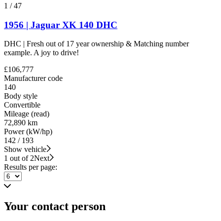
1
/
47
1956 | Jaguar XK 140 DHC
DHC | Fresh out of 17 year ownership & Matching number
example. A joy to drive!
£106,777
Manufacturer code
140
Body style
Convertible
Mileage (read)
72,890 km
Power (kW/hp)
142 / 193
Show vehicle
1 out of 2
Next
Results per page:
Your contact person