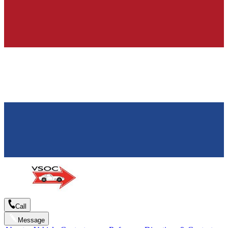
Call
Message