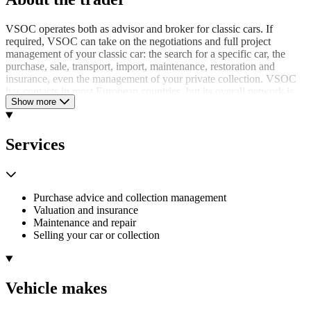
VSOC operates both as advisor and broker for classic cars. If
required, VSOC can take on the negotiations and full project
management of your classic car: the search for a specific car, the
purchase, sale, transport, import, maintenance, restoration and
insurance, even the management of your private collection. VSOC
has contacts in most European countries, but its overall network is
Show more
worldwide. Since its inception in 1992, VSOC has built up an
excellent reputation.
VSOC’s Sassenheim showroom is centrally located between
Services
Amsterdam and The Hague, only 17 km (11 miles) from Schiphol
Airport. There is a broad selection of classic sports cars on display,
in very good or excellent condition, varying from beautiful yet
affordable sports cars to rare and valuable collectors’ items. When
Purchase advice and collection management
you intend to visit us in The Netherlands, we would advise you to
Valuation and insurance
make an appointment so that we can give you some quality time. If
Maintenance and repair
you arrive by plane or train, we would be happy to pick you up at
Selling your car or collection
the airport or train station. Besides Dutch we speak English,
German, French and Italian.
Vehicle makes