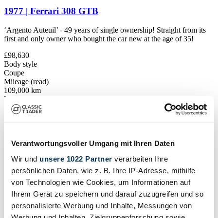
1977 | Ferrari 308 GTB
‘Argento Auteuil’ - 49 years of single ownership! Straight from its
first and only owner who bought the car new at the age of 35!
£98,630
Body style
Coupe
Mileage (read)
109,000 km
Power (kW/hp)
188 / 255
Show vehicle
Vehicle ad
Verantwortungsvoller Umgang mit Ihren Daten
Wir und
unsere 1022 Partner
verarbeiten Ihre
persönlichen Daten, wie z. B. Ihre IP-Adresse, mithilfe
von Technologien wie Cookies, um Informationen auf
Ihrem Gerät zu speichern und darauf zuzugreifen und so
personalisierte Werbung und Inhalte, Messungen von
Werbung und Inhalten, Zielgruppenforschung sowie