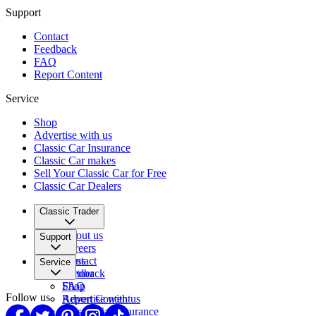
Support
Contact
Feedback
FAQ
Report Content
Service
Shop
Advertise with us
Classic Car Insurance
Classic Car makes
Sell Your Classic Car for Free
Classic Car Dealers
Classic Trader
About us
Support
Careers
Press
Contact
Service
Partner
Feedback
FAQ
Shop
Follow us
Report Content
Advertise with us
Classic Car Insurance