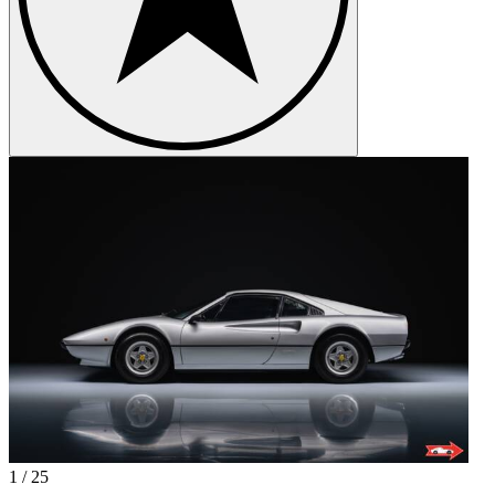
1
/
25