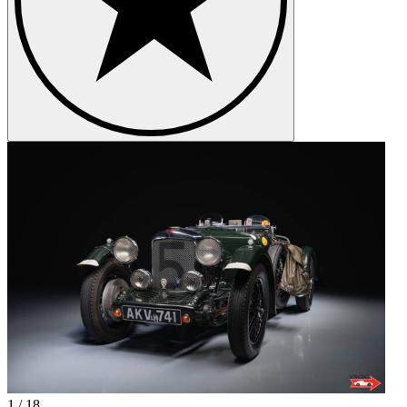
1
/
18