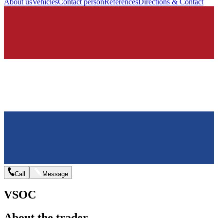
About us
Vehicles
Contact person
References
Directions & Contact
Call
Message
VSOC
About the trader