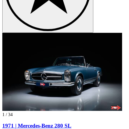
1
/
34
1971 | Mercedes-Benz 280 SL