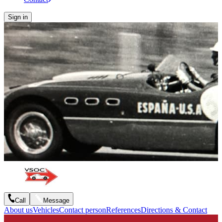
Sign in
Call
Message
About us
Vehicles
Contact person
References
Directions & Contact