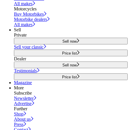
All makes
Motorcycles
Buy Motorbikes
Motorbike dealers
All makes
Sell
Private
Sell now
Sell your classic
Price list
Dealer
Sell now
Testimonials
Price list
Magazine
More
Subscribe
Newsletter
Advertise
Further
Shop
About us
Press
Contact