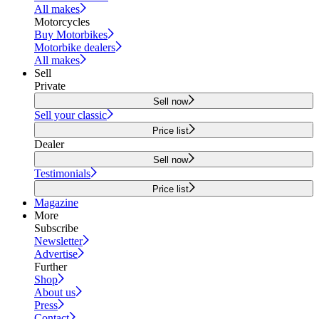
All makes
Motorcycles
Buy Motorbikes
Motorbike dealers
All makes
Sell
Private
Sell now
Sell your classic
Price list
Dealer
Sell now
Testimonials
Price list
Magazine
More
Subscribe
Newsletter
Advertise
Further
Shop
About us
Press
Contact