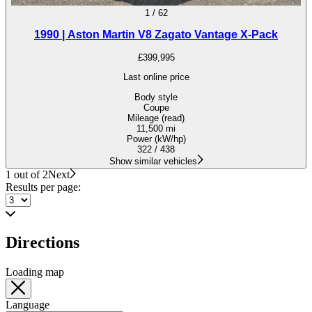
1
/
62
1990 | Aston Martin V8 Zagato Vantage X-Pack
£399,995
Last online price
Body style
Coupe
Mileage (read)
11,500 mi
Power (kW/hp)
322 / 438
Show similar vehicles
1 out of 2
Next
Results per page:
Directions
Loading map
Language