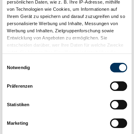
persönlichen Daten, wie z. B. Ihre IP-Adresse, mithilfe
von Technologien wie Cookies, um Informationen auf
Ihrem Gerät zu speichern und darauf zuzugreifen und so
personalisierte Werbung und Inhalte, Messungen von
Werbung und Inhalten, Zielgruppenforschung sowie
Entwicklung von Angeboten zu ermöglichen. Sie
entscheiden darüber, wer Ihre Daten für welche Zwecke
nutzt. Sie können Ihre Einwilligung jederzeit über die
Cookie-Erklärung oder durch Klicken auf das Privacy
Einwilligungsauswahl
1
/
48
Trigger Symbol ändern oder widerrufen
Notwendig
1973 | Jensen Interceptor MK III
Wenn Sie es erlauben, würden wir auch gerne:
with rare S4 upgrades!
Präferenzen
Informationen über Ihre geografische Lage
£74,992
erfassen, welche bis auf einige Meter genau sein
Last online price
können
Statistiken
Manufacturer code
Ihr Gerät durch aktives Scannen nach
MK III
bestimmten Merkmalen (Fingerprinting) identifizieren
Body style
Marketing
Coupe
Erfahren Sie mehr darüber, wie Ihre persönlichen Daten
Mileage (read)
59,422 mi
verarbeitet werden, und legen Sie Ihre Präferenzen im