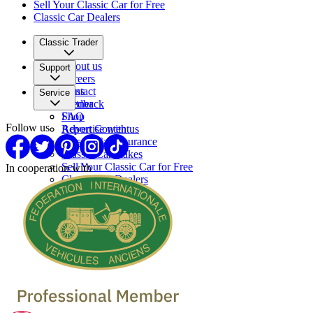
Sell Your Classic Car for Free
Classic Car Dealers
Classic Trader
About us
Support
Careers
Press
Contact
Service
Partner
Feedback
FAQ
Shop
Follow us
Report Content
Advertise with us
Classic Car Insurance
Classic Car makes
Sell Your Classic Car for Free
In cooperation with
Classic Car Dealers