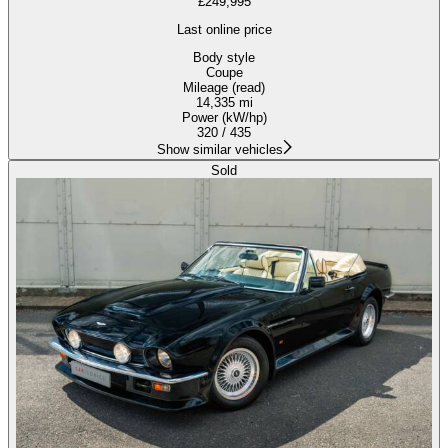
£249,995
Last online price
Body style
Coupe
Mileage (read)
14,335 mi
Power (kW/hp)
320 / 435
Show similar vehicles
Sold