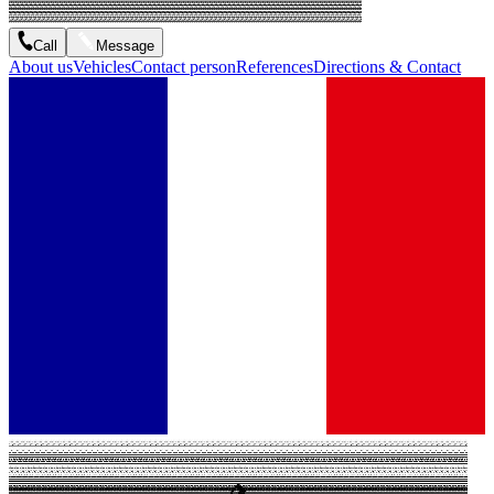
Call
Message
About us
Vehicles
Contact person
References
Directions & Contact