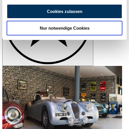
Wir verwenden Cookies, um Inhalte und Anzeigen zu
personalisieren, Funktionen für soziale Medien anbieten
Cookies zulassen
zu können und die Zugriffe auf unsere Website zu
analysieren. Außerdem geben wir Informationen zu Ihrer
Nur notwendige Cookies
Verwendung unserer Website an unsere Partner für
soziale Medien, Werbung und Analysen weiter. Unsere
Partner führen diese Informationen möglicherweise mit
weiteren Daten zusammen, die Sie ihnen bereitgestellt
haben oder die sie im Rahmen Ihrer Nutzung der Dienste
gesammelt haben.
Datenschutzerklärung