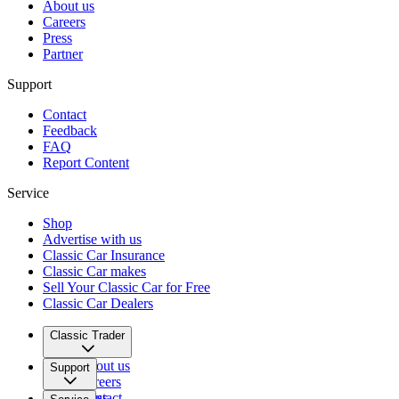
About us
Careers
Press
Partner
Support
Contact
Feedback
FAQ
Report Content
Service
Shop
Advertise with us
Classic Car Insurance
Classic Car makes
Sell Your Classic Car for Free
Classic Car Dealers
Classic Trader
About us
Support
Careers
Press
Contact