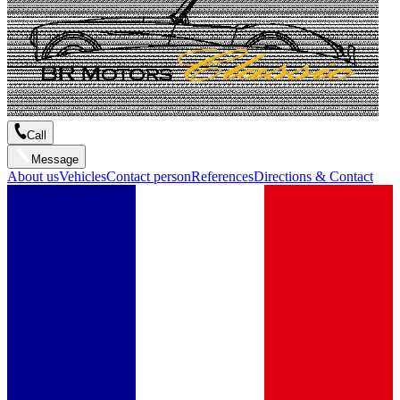
Call
Message
About us
Vehicles
Contact person
References
Directions & Contact