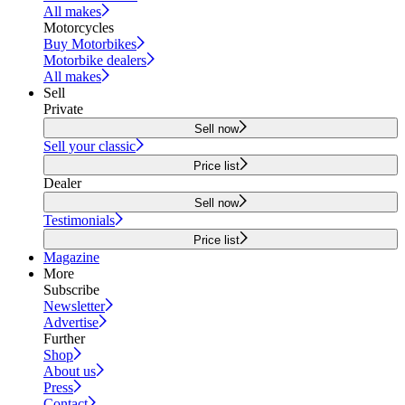
All makes
Motorcycles
Buy Motorbikes
Motorbike dealers
All makes
Sell
Private
Sell now
Sell your classic
Price list
Dealer
Sell now
Testimonials
Price list
Magazine
More
Subscribe
Newsletter
Advertise
Further
Shop
About us
Press
Contact