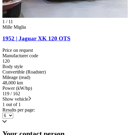
1
/
11
Mille Miglia
1952 | Jaguar XK 120 OTS
Price on request
Manufacturer code
120
Body style
Convertible (Roadster)
Mileage (read)
48,000 km
Power (kW/hp)
119 / 162
Show vehicle
1 out of 1
Results per page:
Your contact person