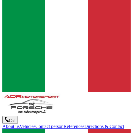
Call
About us
Vehicles
Contact person
References
Directions & Contact