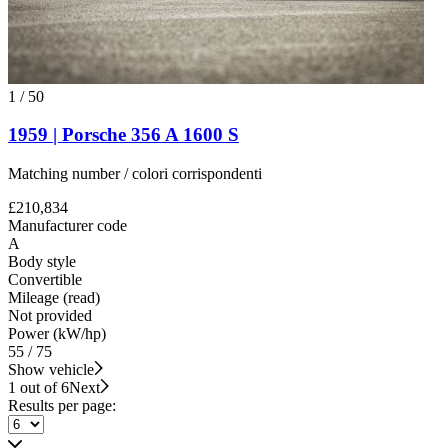
1
/
50
1959 | Porsche 356 A 1600 S
Matching number / colori corrispondenti
£210,834
Manufacturer code
A
Body style
Convertible
Mileage (read)
Not provided
Power (kW/hp)
55 / 75
Show vehicle
1 out of 6
Next
Results per page: