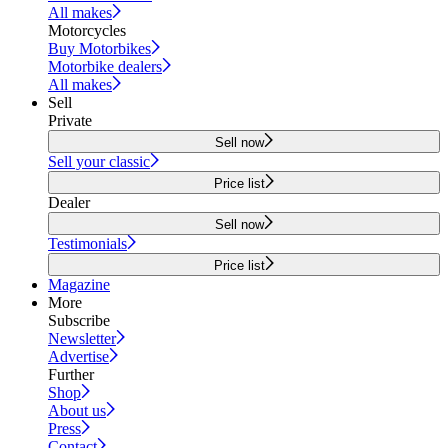
All makes
Motorcycles
Buy Motorbikes
Motorbike dealers
All makes
Sell
Private
Sell now
Sell your classic
Price list
Dealer
Sell now
Testimonials
Price list
Magazine
More
Subscribe
Newsletter
Advertise
Further
Shop
About us
Press
Contact