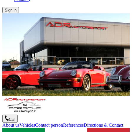
Sign in
Call
About us
Vehicles
Contact person
References
Directions & Contact