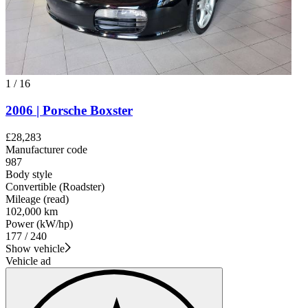
1
/
16
2006 | Porsche Boxster
£28,283
Manufacturer code
987
Body style
Convertible (Roadster)
Mileage (read)
102,000 km
Power (kW/hp)
177 / 240
Show vehicle
Vehicle ad