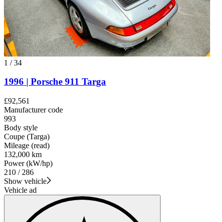
1
/
34
1996 | Porsche 911 Targa
£92,561
Manufacturer code
993
Body style
Coupe (Targa)
Mileage (read)
132,000 km
Power (kW/hp)
210 / 286
Show vehicle
Vehicle ad