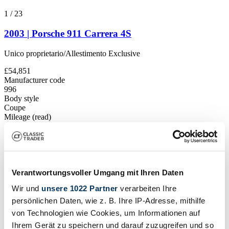
1
/
23
2003 | Porsche 911 Carrera 4S
Unico proprietario/Allestimento Exclusive
£54,851
Manufacturer code
996
Body style
Coupe
Mileage (read)
103,000 km
Power (kW/hp)
235 / 320
Show vehicle
Vehicle ad
Verantwortungsvoller Umgang mit Ihren Daten
Wir und
unsere 1022 Partner
verarbeiten Ihre
persönlichen Daten, wie z. B. Ihre IP-Adresse, mithilfe
von Technologien wie Cookies, um Informationen auf
Ihrem Gerät zu speichern und darauf zuzugreifen und so