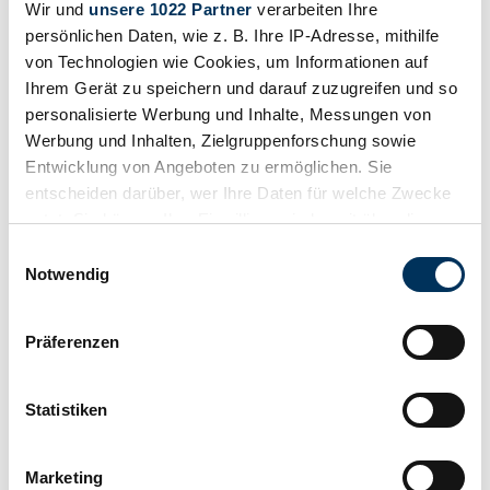
Wir und
unsere 1022 Partner
verarbeiten Ihre
persönlichen Daten, wie z. B. Ihre IP-Adresse, mithilfe
1996 | Subaru Impreza WRX
von Technologien wie Cookies, um Informationen auf
£30,447
2 years ago
Ihrem Gerät zu speichern und darauf zuzugreifen und so
personalisierte Werbung und Inhalte, Messungen von
Werbung und Inhalten, Zielgruppenforschung sowie
Entwicklung von Angeboten zu ermöglichen. Sie
entscheiden darüber, wer Ihre Daten für welche Zwecke
nutzt. Sie können Ihre Einwilligung jederzeit über die
Cookie-Erklärung oder durch Klicken auf das Privacy
Einwilligungsauswahl
Trigger Symbol ändern oder widerrufen
Notwendig
Wenn Sie es erlauben, würden wir auch gerne:
Präferenzen
Informationen über Ihre geografische Lage
erfassen, welche bis auf einige Meter genau sein
können
Statistiken
Ihr Gerät durch aktives Scannen nach
Dealer
bestimmten Merkmalen (Fingerprinting) identifizieren
Marketing
Manufacturer code
Erfahren Sie mehr darüber, wie Ihre persönlichen Daten