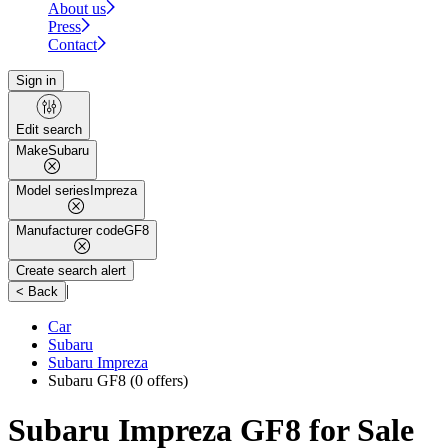
About us
Press
Contact
Sign in
Edit search
Make
Subaru
Model series
Impreza
Manufacturer code
GF8
Create search alert
|
< Back
Car
Subaru
Subaru Impreza
Subaru GF8
(0 offers)
Subaru Impreza GF8 for Sale