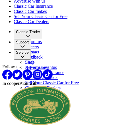
Advertise with us
Classic Car Insurance
Classic Car makes
Sell Your Classic Car for Free
Classic Car Dealers
Classic Trader
About us
Support
Careers
Press
Contact
Service
Partner
Feedback
FAQ
Shop
Follow us
Report Content
Advertise with us
Classic Car Insurance
Classic Car makes
Sell Your Classic Car for Free
In cooperation with
Classic Car Dealers