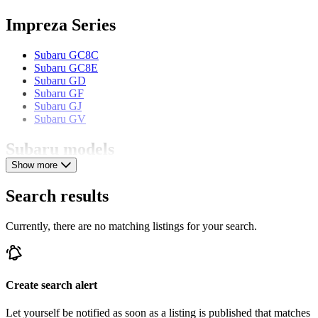
Impreza Series
Subaru GC8C
Subaru GC8E
Subaru GD
Subaru GF
Subaru GJ
Subaru GV
Subaru models
Show more
Subaru 1800
Subaru Leone
Search results
Subaru Libero
Subaru SVX
Currently, there are no matching listings for your search.
Create search alert
Let yourself be notified as soon as a listing is published that matches