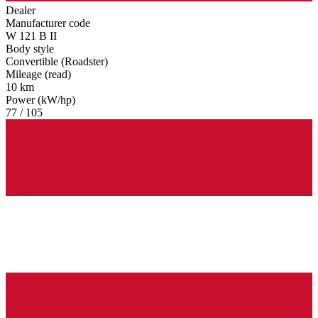
Dealer
Manufacturer code
W 121 B II
Body style
Convertible (Roadster)
Mileage (read)
10 km
Power (kW/hp)
77 / 105