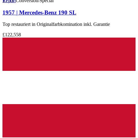
1
Report
/
33
Conversion/Special
1957 | Mercedes-Benz 190 SL
Top restauriert in Originalfarbkomination inkl. Garantie
£122,558