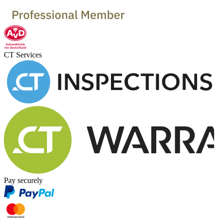
CT Services
Pay securely