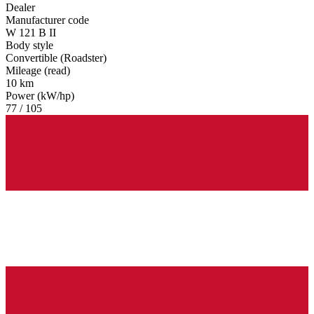
Dealer
Manufacturer code
W 121 B II
Body style
Convertible (Roadster)
Mileage (read)
10 km
Power (kW/hp)
77 / 105