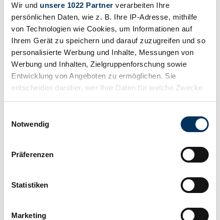
Wir und
unsere 1022 Partner
verarbeiten Ihre
persönlichen Daten, wie z. B. Ihre IP-Adresse, mithilfe
von Technologien wie Cookies, um Informationen auf
Ihrem Gerät zu speichern und darauf zuzugreifen und so
personalisierte Werbung und Inhalte, Messungen von
Werbung und Inhalten, Zielgruppenforschung sowie
Entwicklung von Angeboten zu ermöglichen. Sie
entscheiden darüber, wer Ihre Daten für welche Zwecke
nutzt. Sie können Ihre Einwilligung jederzeit über die
Cookie-Erklärung oder durch Klicken auf das Privacy
Einwilligungsauswahl
Trigger Symbol ändern oder widerrufen
Notwendig
Wenn Sie es erlauben, würden wir auch gerne:
Präferenzen
Informationen über Ihre geografische Lage
erfassen, welche bis auf einige Meter genau sein
können
Statistiken
Ihr Gerät durch aktives Scannen nach
bestimmten Merkmalen (Fingerprinting) identifizieren
Marketing