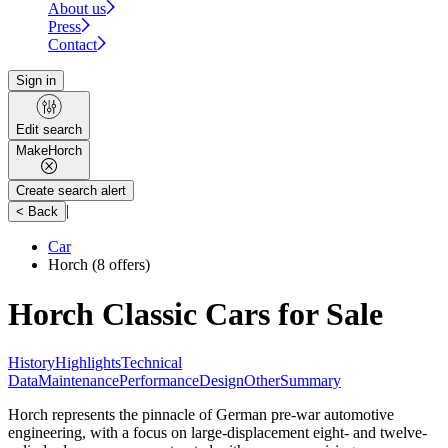
About us
Press
Contact
Sign in
Edit search
Make
Horch
Create search alert
|
< Back
Car
Horch
(8 offers)
Horch Classic Cars for Sale
History
Highlights
Technical
Data
Maintenance
Performance
Design
Other
Summary
Horch represents the pinnacle of German pre-war automotive
engineering, with a focus on large-displacement eight- and twelve-