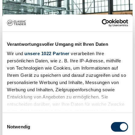
Verantwortungsvoller Umgang mit Ihren Daten
Wir und
unsere 1022 Partner
verarbeiten Ihre
persönlichen Daten, wie z. B. Ihre IP-Adresse, mithilfe
von Technologien wie Cookies, um Informationen auf
1
/
15
1935 | Horch 855
Ihrem Gerät zu speichern und darauf zuzugreifen und so
personalisierte Werbung und Inhalte, Messungen von
HORCH 855 Gläser Spezial Roadster
Werbung und Inhalten, Zielgruppenforschung sowie
Entwicklung von Angeboten zu ermöglichen. Sie
£849,074
entscheiden darüber, wer Ihre Daten für welche Zwecke
nutzt. Sie können Ihre Einwilligung jederzeit über die
Cookie-Erklärung oder durch Klicken auf das Privacy
Einwilligungsauswahl
Trigger Symbol ändern oder widerrufen
Notwendig