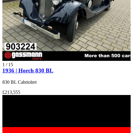
1
/
15
1936 | Horch 830 BL
830 BL Cabriolret
£213,555