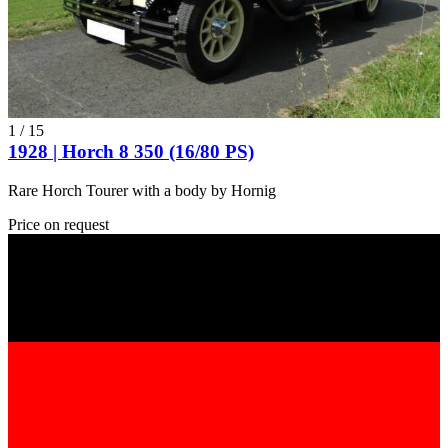
1
/
15
1928 | Horch 8 350 (16/80 PS)
Rare Horch Tourer with a body by Hornig
Price on request