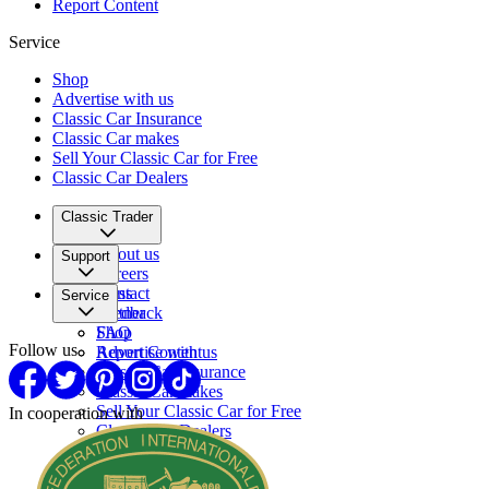
Report Content
Service
Shop
Advertise with us
Classic Car Insurance
Classic Car makes
Sell Your Classic Car for Free
Classic Car Dealers
Classic Trader
About us
Support
Careers
Press
Contact
Service
Partner
Feedback
FAQ
Shop
Follow us
Report Content
Advertise with us
Classic Car Insurance
Classic Car makes
Sell Your Classic Car for Free
In cooperation with
Classic Car Dealers