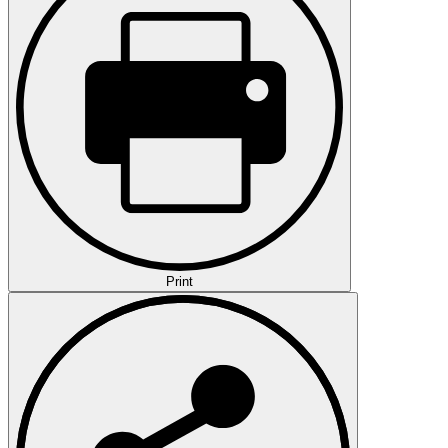
Print