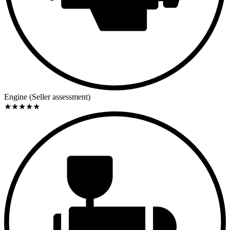
Engine (Seller assessment)
★
★
★
★
★