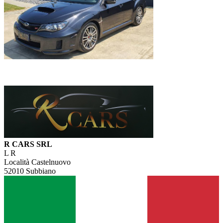
R CARS SRL
L R
Località Castelnuovo
52010 Subbiano