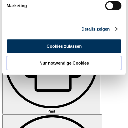
bestimmten Merkmalen (Fingerprinting) identifizieren
Marketing
Erfahren Sie mehr darüber, wie Ihre persönlichen Daten
Watch
verarbeitet werden, und legen Sie Ihre Präferenzen im
Abschnitt Einzelheiten
fest.
Details zeigen
Wir verwenden Cookies, um Inhalte und Anzeigen zu
personalisieren, Funktionen für soziale Medien anbieten
Cookies zulassen
zu können und die Zugriffe auf unsere Website zu
analysieren. Außerdem geben wir Informationen zu Ihrer
Nur notwendige Cookies
Verwendung unserer Website an unsere Partner für
soziale Medien, Werbung und Analysen weiter. Unsere
Partner führen diese Informationen möglicherweise mit
weiteren Daten zusammen, die Sie ihnen bereitgestellt
haben oder die sie im Rahmen Ihrer Nutzung der Dienste
gesammelt haben.
Datenschutzerklärung
Print