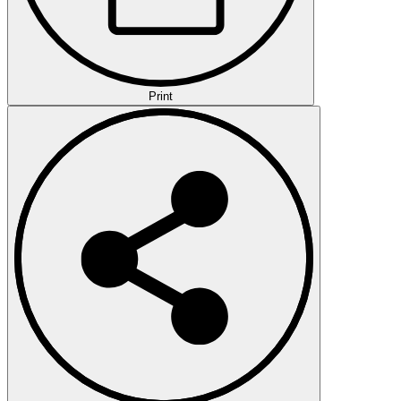
Print