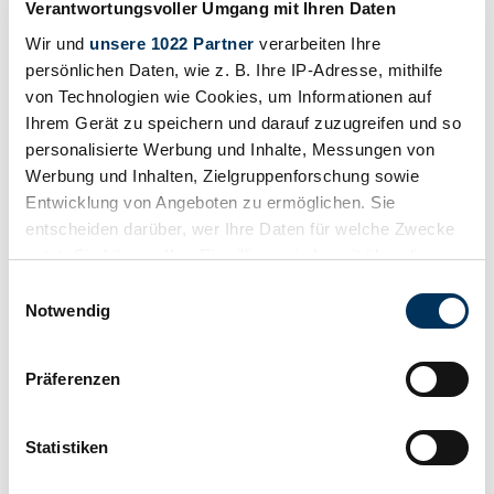
Verantwortungsvoller Umgang mit Ihren Daten
Message
Call
Wir und
unsere 1022 Partner
verarbeiten Ihre
2012 | Subaru Impreza WRX STi
persönlichen Daten, wie z. B. Ihre IP-Adresse, mithilfe
IMPECCABILE !!!
von Technologien wie Cookies, um Informationen auf
Ihrem Gerät zu speichern und darauf zuzugreifen und so
Call
Message
personalisierte Werbung und Inhalte, Messungen von
Werbung und Inhalten, Zielgruppenforschung sowie
Entwicklung von Angeboten zu ermöglichen. Sie
entscheiden darüber, wer Ihre Daten für welche Zwecke
nutzt. Sie können Ihre Einwilligung jederzeit über die
Cookie-Erklärung oder durch Klicken auf das Privacy
Einwilligungsauswahl
Trigger Symbol ändern oder widerrufen
Notwendig
Wenn Sie es erlauben, würden wir auch gerne:
Präferenzen
Informationen über Ihre geografische Lage
erfassen, welche bis auf einige Meter genau sein
können
Statistiken
Ihr Gerät durch aktives Scannen nach