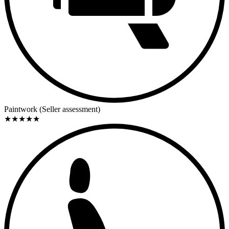
Paintwork (Seller assessment)
★
★
★
★
★