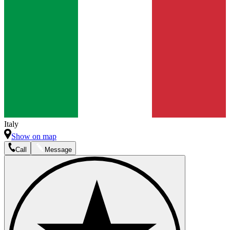
Italy
Show on map
Call
Message