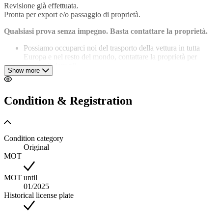
Revisione già effettuata.
Pronta per export e/o passaggio di proprietà.
Qualsiasi prova senza impegno. Basta contattare la proprietà.
Possiamo occuparci noi del trasporto della vettura in tutta
Europa e nel resto del mondo, contattare la proprietà per
eventuali dettagli.
Show more
Pratiche di demolizione per esportazione e/o passaggio di
proprietà in tempi molto brevi.
La vettura vi verrà consegnata igienizzata e lucidata.
Condition & Registration
NO ESITATE A CONTATTARCI PER EVENTUALI
CHIARIMENTI.
Condition category
Original
MOT
MOT until
01/2025
Historical license plate