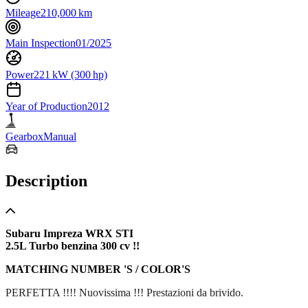
Mileage
210,000 km
Main Inspection
01/2025
Power
221 kW (300 hp)
Year of Production
2012
Gearbox
Manual
Description
Subaru Impreza WRX STI
2.5L Turbo benzina 300 cv !!
MATCHING NUMBER 'S / COLOR'S
PERFETTA !!!! Nuovissima !!! Prestazioni da brivido.