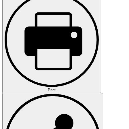
Print