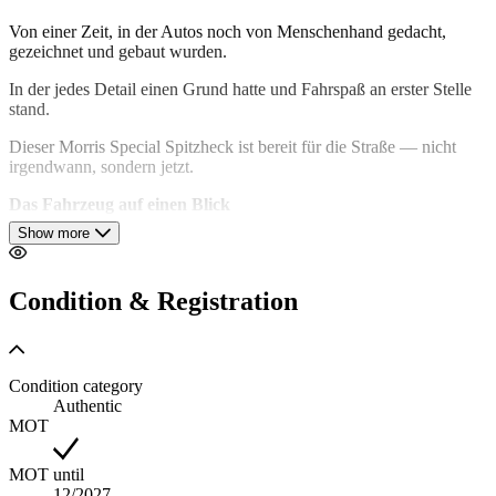
Von einer Zeit, in der Autos noch von Menschenhand gedacht,
gezeichnet und gebaut wurden.
In der jedes Detail einen Grund hatte und Fahrspaß an erster Stelle
stand.
Dieser Morris Special Spitzheck ist bereit für die Straße — nicht
irgendwann, sondern jetzt.
Das Fahrzeug auf einen Blick
Show more
Daten Fahrzeugschein:
Baujahr: 1936
Condition & Registration
Hubraum: 885 ccm / Gewicht: 610 kg
TÜV: bis Dezember 2027
Condition category
Wertgutachten: 82.000 €
Authentic
MOT
Vollständig instand gesetzt — für zuverlässigen Genuss
Der Wagen wurde mit großer Sorgfalt auf modernen Betrieb
MOT until
vorbereitet, ohne seinen Charakter zu verlieren. Durchgeführte
12/2027