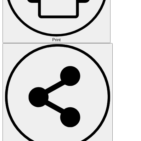
Print