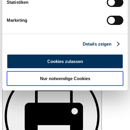
können
Statistiken
Ihr Gerät durch aktives Scannen nach
bestimmten Merkmalen (Fingerprinting) identifizieren
Marketing
Erfahren Sie mehr darüber, wie Ihre persönlichen Daten
verarbeitet werden, und legen Sie Ihre Präferenzen im
Abschnitt Einzelheiten
fest.
Details zeigen
Wir verwenden Cookies, um Inhalte und Anzeigen zu
personalisieren, Funktionen für soziale Medien anbieten
Cookies zulassen
Watch
zu können und die Zugriffe auf unsere Website zu
analysieren. Außerdem geben wir Informationen zu Ihrer
Nur notwendige Cookies
Verwendung unserer Website an unsere Partner für
soziale Medien, Werbung und Analysen weiter. Unsere
Partner führen diese Informationen möglicherweise mit
weiteren Daten zusammen, die Sie ihnen bereitgestellt
haben oder die sie im Rahmen Ihrer Nutzung der Dienste
gesammelt haben.
Datenschutzerklärung