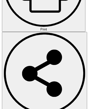
Print