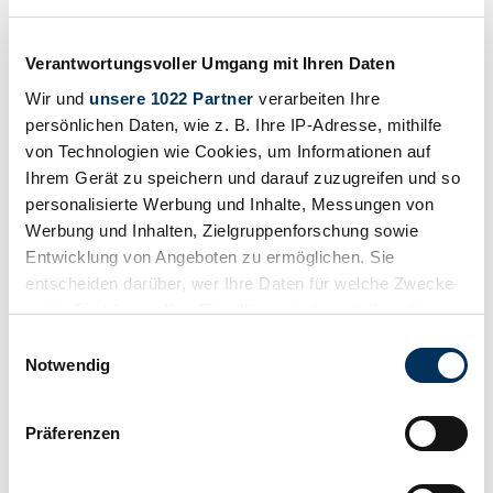
Verantwortungsvoller Umgang mit Ihren Daten
Wir und
unsere 1022 Partner
verarbeiten Ihre
persönlichen Daten, wie z. B. Ihre IP-Adresse, mithilfe
von Technologien wie Cookies, um Informationen auf
Ihrem Gerät zu speichern und darauf zuzugreifen und so
personalisierte Werbung und Inhalte, Messungen von
Werbung und Inhalten, Zielgruppenforschung sowie
Entwicklung von Angeboten zu ermöglichen. Sie
entscheiden darüber, wer Ihre Daten für welche Zwecke
nutzt. Sie können Ihre Einwilligung jederzeit über die
Cookie-Erklärung oder durch Klicken auf das Privacy
Private seller
Einwilligungsauswahl
Trigger Symbol ändern oder widerrufen
Notwendig
Wenn Sie es erlauben, würden wir auch gerne:
Präferenzen
Informationen über Ihre geografische Lage
erfassen, welche bis auf einige Meter genau sein