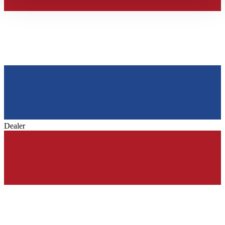
haben oder die sie im Rahmen Ihrer Nutzung der Dienste
gesammelt haben.
Datenschutzerklärung
Dealer