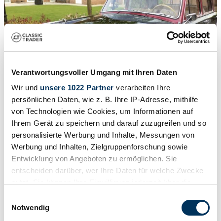
Verantwortungsvoller Umgang mit Ihren Daten
Wir und
unsere 1022 Partner
verarbeiten Ihre
persönlichen Daten, wie z. B. Ihre IP-Adresse, mithilfe
von Technologien wie Cookies, um Informationen auf
Ihrem Gerät zu speichern und darauf zuzugreifen und so
1
/
25
1958 | Mercedes-Benz 220 S
personalisierte Werbung und Inhalte, Messungen von
Werbung und Inhalten, Zielgruppenforschung sowie
£51,416
Entwicklung von Angeboten zu ermöglichen. Sie
entscheiden darüber, wer Ihre Daten für welche Zwecke
nutzt. Sie können Ihre Einwilligung jederzeit über die
Cookie-Erklärung oder durch Klicken auf das Privacy
Einwilligungsauswahl
Trigger Symbol ändern oder widerrufen
Notwendig