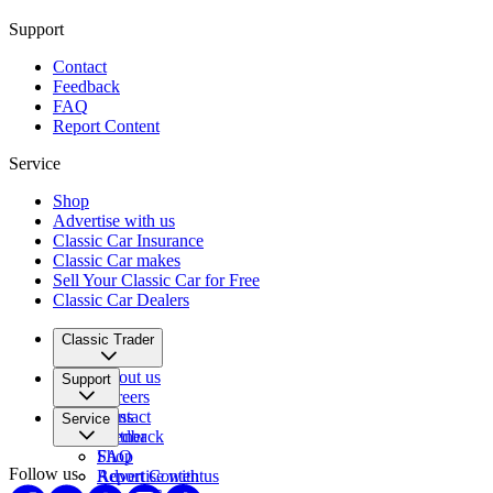
Support
Contact
Feedback
FAQ
Report Content
Service
Shop
Advertise with us
Classic Car Insurance
Classic Car makes
Sell Your Classic Car for Free
Classic Car Dealers
Classic Trader
About us
Support
Careers
Press
Contact
Service
Partner
Feedback
FAQ
Shop
Follow us
Report Content
Advertise with us