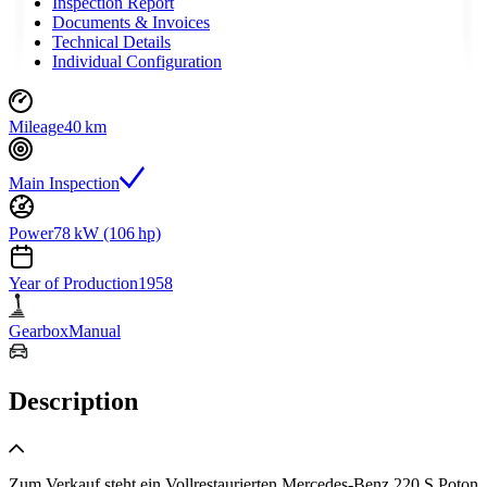
Inspection Report
Documents & Invoices
Technical Details
Individual Configuration
Mileage
40 km
Main Inspection
Power
78 kW (106 hp)
Year of Production
1958
Gearbox
Manual
Description
Zum Verkauf steht ein Vollrestaurierten Mercedes-Benz 220 S Poton