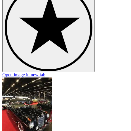
Open image in new tab
O