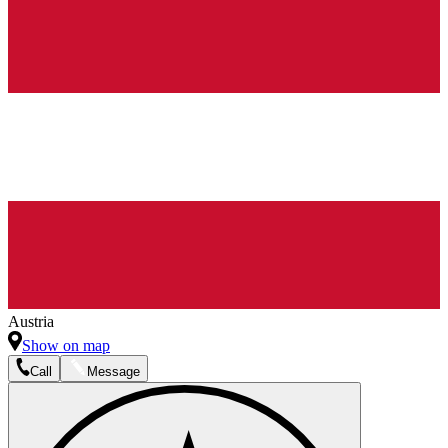
Austria
Show on map
Call
Message