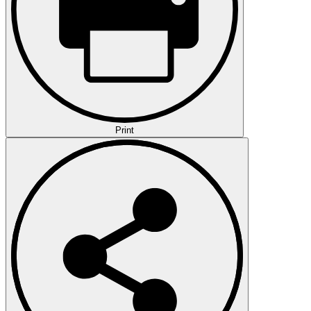
Print