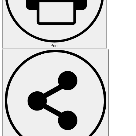
Print