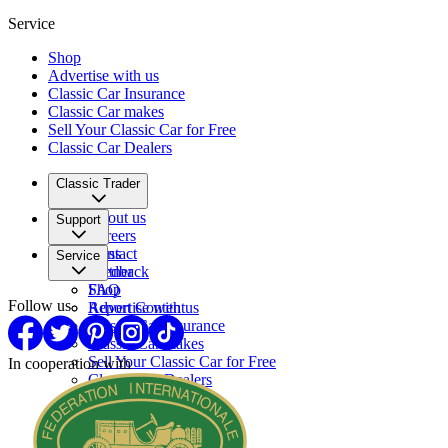
Service
Shop
Advertise with us
Classic Car Insurance
Classic Car makes
Sell Your Classic Car for Free
Classic Car Dealers
Classic Trader
About us
Support
Careers
Press
Contact
Service
Partner
Feedback
FAQ
Shop
Follow us
Report Content
Advertise with us
Classic Car Insurance
Classic Car makes
Sell Your Classic Car for Free
In cooperation with
Classic Car Dealers