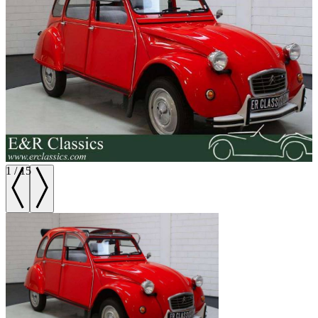
1
/
15