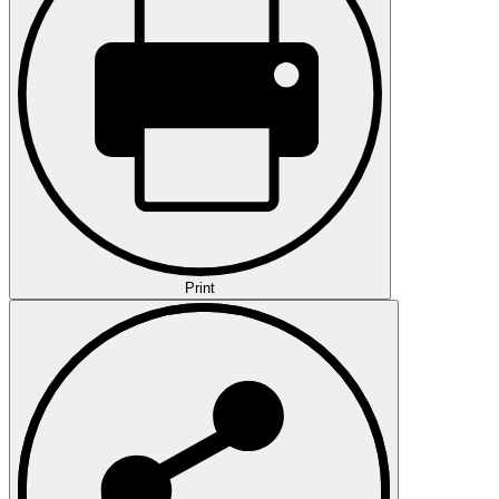
Print