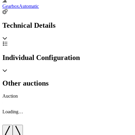
Gearbox
Automatic
Technical Details
Individual Configuration
Other auctions
Auction
A
Loading…