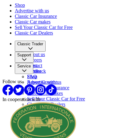
Shop
Advertise with us
Classic Car Insurance
Classic Car makes
Sell Your Classic Car for Free
Classic Car Dealers
Classic Trader
About us
Support
Careers
Press
Contact
Service
Partner
Feedback
FAQ
Shop
Follow us
Report Content
Advertise with us
Classic Car Insurance
Classic Car makes
Sell Your Classic Car for Free
In cooperation with
Classic Car Dealers