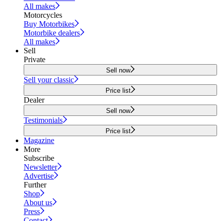
All makes
Motorcycles
Buy Motorbikes
Motorbike dealers
All makes
Sell
Private
Sell now
Sell your classic
Price list
Dealer
Sell now
Testimonials
Price list
Magazine
More
Subscribe
Newsletter
Advertise
Further
Shop
About us
Press
Contact