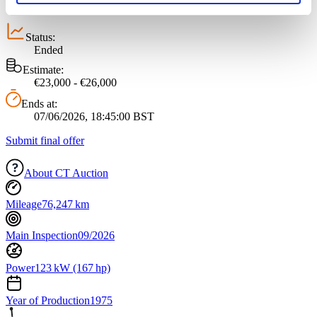
soziale Medien, Werbung und Analysen weiter. Unsere
Partner führen diese Informationen möglicherweise mit
Status:
weiteren Daten zusammen, die Sie ihnen bereitgestellt
Ended
haben oder die sie im Rahmen Ihrer Nutzung der Dienste
Estimate:
gesammelt haben.
Datenschutzerklärung
€23,000 - €26,000
Ends at:
07/06/2026, 18:45:00 BST
Submit final offer
About CT Auction
Mileage
76,247 km
Main Inspection
09/2026
Power
123 kW (167 hp)
Year of Production
1975