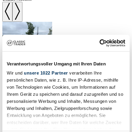
Verantwortungsvoller Umgang mit Ihren Daten
Wir und
unsere 1022 Partner
verarbeiten Ihre
persönlichen Daten, wie z. B. Ihre IP-Adresse, mithilfe
von Technologien wie Cookies, um Informationen auf
Ihrem Gerät zu speichern und darauf zuzugreifen und so
1975 | Chevrolet Corvette
personalisierte Werbung und Inhalte, Messungen von
Werbung und Inhalten, Zielgruppenforschung sowie
Stingray
Entwicklung von Angeboten zu ermöglichen. Sie
entscheiden darüber, wer Ihre Daten für welche Zwecke
Corvette – C3 – Convertible – Pure American Power
nutzt. Sie können Ihre Einwilligung jederzeit über die
€23,000 - €26,000