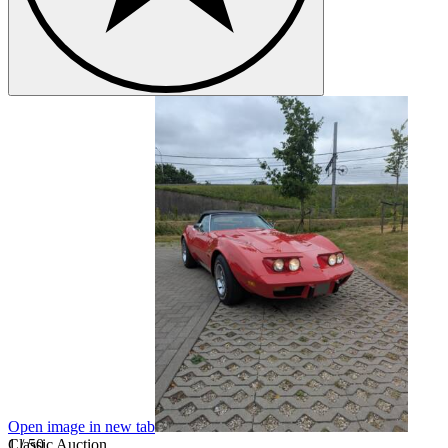
O
Open image in new tab
1
Classic Auction
/
50