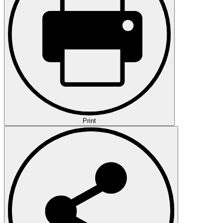
Print