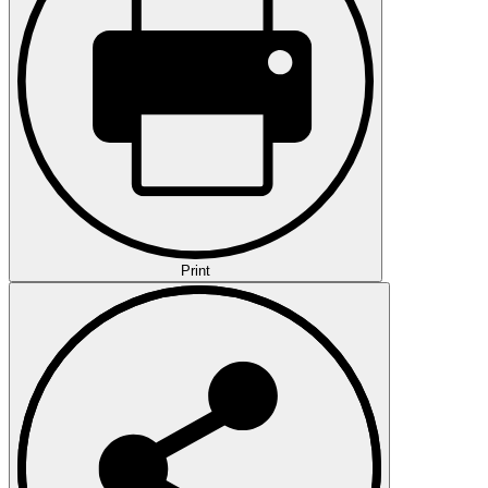
Print