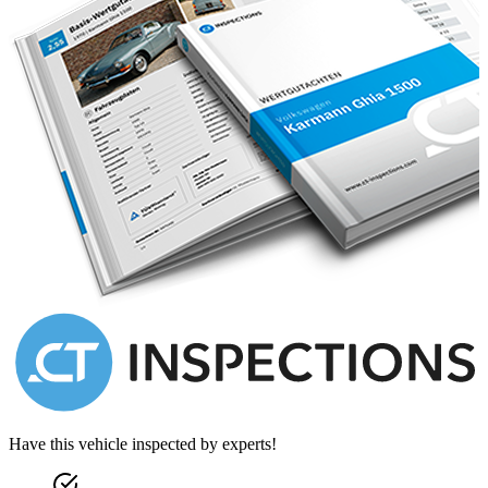
Sports duo-tone 3-spoke hide-trimmed steering wheel
Storage case to centre console
Twin front armrests
Ventilated front seats with massage function
Rear-view camera
Remote controlled garage door opener
Space-saving spare wheel
Sports exhaust system
Battery charger with UK adaptor
First aid kit and warning triangle
A highly specified and well-presented Continental GT V8 S finished
in a timeless colour combination, offering effortless performance,
luxury and everyday usability.
Have this vehicle inspected by experts!
Now available for viewing at the DD Classics Dealership in