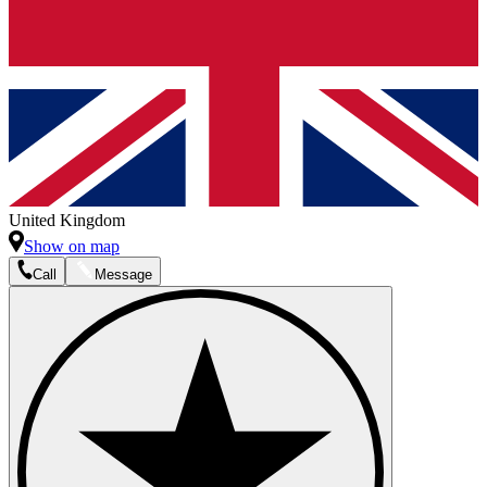
United Kingdom
Show on map
Call
Message