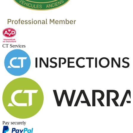
CT Services
Pay securely