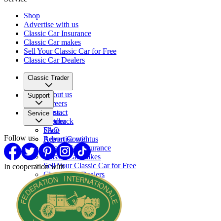
Shop
Advertise with us
Classic Car Insurance
Classic Car makes
Sell Your Classic Car for Free
Classic Car Dealers
Classic Trader
About us
Support
Careers
Press
Contact
Service
Partner
Feedback
FAQ
Shop
Follow us
Report Content
Advertise with us
Classic Car Insurance
Classic Car makes
Sell Your Classic Car for Free
In cooperation with
Classic Car Dealers