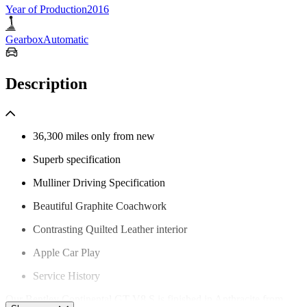
Year of Production
2016
Gearbox
Automatic
Description
36,300 miles only from new
Superb specification
Mulliner Driving Specification
Beautiful Graphite Coachwork
Contrasting Quilted Leather interior
Apple Car Play
Service History
Our Bentley Continental GT V8 S is finished in Anthracite from