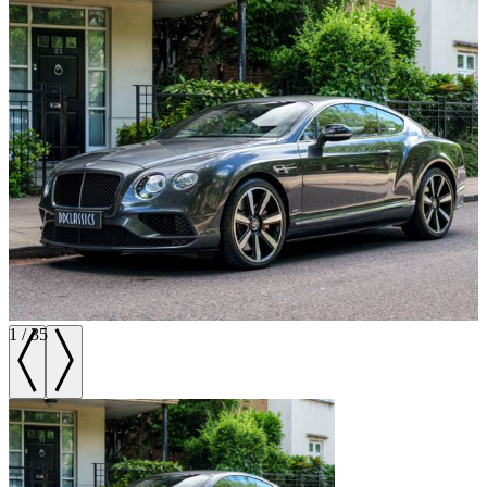
1
/
35