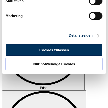
können
Statistiken
Watch
Ihr Gerät durch aktives Scannen nach
bestimmten Merkmalen (Fingerprinting) identifizieren
Marketing
Erfahren Sie mehr darüber, wie Ihre persönlichen Daten
verarbeitet werden, und legen Sie Ihre Präferenzen im
Abschnitt Einzelheiten
fest.
Details zeigen
Wir verwenden Cookies, um Inhalte und Anzeigen zu
personalisieren, Funktionen für soziale Medien anbieten
Cookies zulassen
zu können und die Zugriffe auf unsere Website zu
analysieren. Außerdem geben wir Informationen zu Ihrer
Nur notwendige Cookies
Verwendung unserer Website an unsere Partner für
soziale Medien, Werbung und Analysen weiter. Unsere
Partner führen diese Informationen möglicherweise mit
weiteren Daten zusammen, die Sie ihnen bereitgestellt
haben oder die sie im Rahmen Ihrer Nutzung der Dienste
Print
gesammelt haben.
Datenschutzerklärung