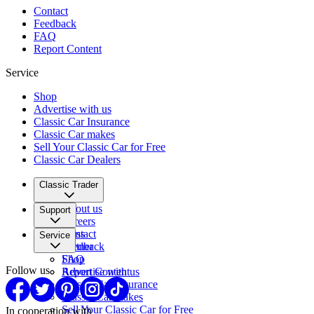
Contact
Feedback
FAQ
Report Content
Service
Shop
Advertise with us
Classic Car Insurance
Classic Car makes
Sell Your Classic Car for Free
Classic Car Dealers
Classic Trader
About us
Support
Careers
Press
Contact
Service
Partner
Feedback
FAQ
Shop
Follow us
Report Content
Advertise with us
Classic Car Insurance
Classic Car makes
Sell Your Classic Car for Free
In cooperation with