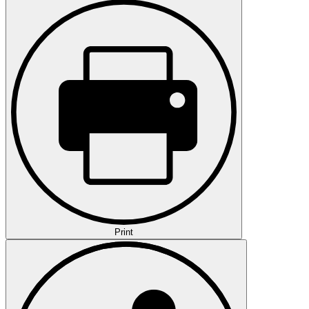
Print