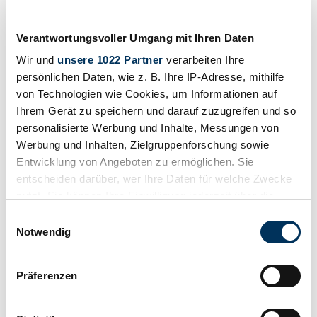
Verantwortungsvoller Umgang mit Ihren Daten
Wir und
unsere 1022 Partner
verarbeiten Ihre
Dealer
persönlichen Daten, wie z. B. Ihre IP-Adresse, mithilfe
von Technologien wie Cookies, um Informationen auf
Ihrem Gerät zu speichern und darauf zuzugreifen und so
personalisierte Werbung und Inhalte, Messungen von
Werbung und Inhalten, Zielgruppenforschung sowie
Entwicklung von Angeboten zu ermöglichen. Sie
entscheiden darüber, wer Ihre Daten für welche Zwecke
nutzt. Sie können Ihre Einwilligung jederzeit über die
Cookie-Erklärung oder durch Klicken auf das Privacy
Einwilligungsauswahl
Trigger Symbol ändern oder widerrufen
Notwendig
Wenn Sie es erlauben, würden wir auch gerne:
Präferenzen
Informationen über Ihre geografische Lage
erfassen, welche bis auf einige Meter genau sein