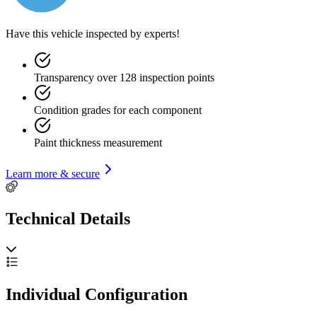
It is rare, powerful, and in this specification, with only 36,000
kilometers, a genuinely collectible modern classic.
Have this vehicle inspected by experts!
*The ultimate modern classic?
*
Transparency over 128 inspection points
The Vanquish represents Aston Martin’s evolution from old-world
charm to modern sophistication. It still feels analog, visceral, and full
of soul, but is equipped with the refinement and engineering to
Condition grades for each component
perform effortlessly in today’s world.
Paint thickness measurement
Interested in this extraordinary Aston Martin? Get in touch with
Gallery Aaldering today, a family-owned since 1975 and devoted
exclusively to the world’s most exceptional automobiles.
Learn more & secure
Technical Details
Individual Configuration