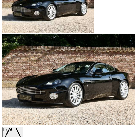
1
/
50