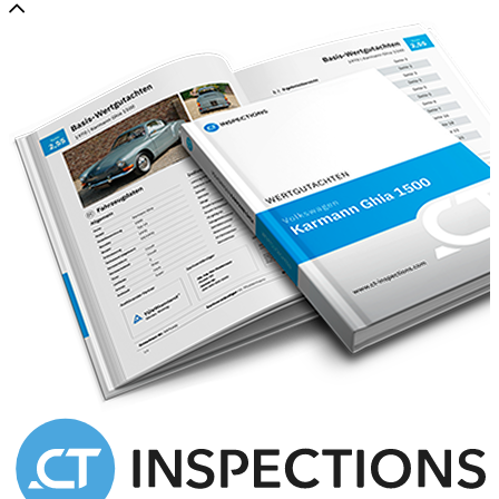
*Formula 1 DNA
*
The Vanquish wasn’t just about looks or power. It was technically
ahead of its time. Its chassis, crafted from aluminum and carbon
fiber and co-developed with Lotus, provided a rigid yet lightweight
foundation. Suspension, braking, and chassis dynamics were all
engineered to deliver high-speed composure and long-distance
comfort, exactly what a grand tourer should offer.
And perhaps most importantly, this was the final fully new Aston
Martin to be built at the legendary Newport Pagnell facility, the
brand’s spiritual home. That alone gives every Vanquish built there
an added sense of occasion.
*Bond’s choice, and not without reason
*
Then there’s its big-screen moment. In 2002, the Vanquish made its
blockbuster debut in Die Another Day as James Bond’s official car.
Outfitted with high-tech gadgets, an invisibility cloak (in the movie,
at least), and a chase scene across a frozen lake that left audiences
stunned, the Vanquish cemented its place in cinematic and
automotive history.
But even without its movie credentials, this car commands presence.