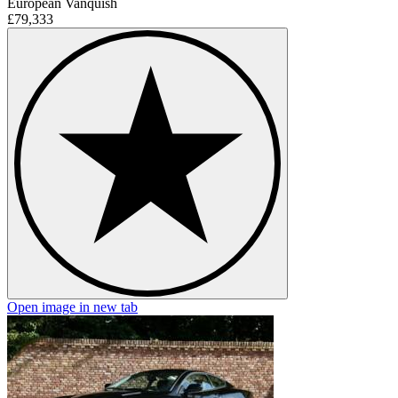
European Vanquish
£79,333
Open image in new tab
O