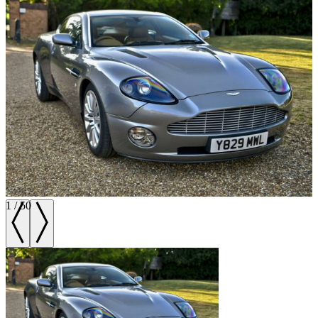
1
/
50