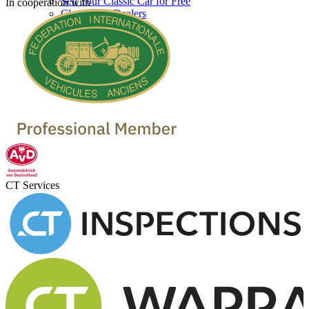
Sell Your Classic Car for Free
In cooperation with
Classic Car Dealers
CT Services