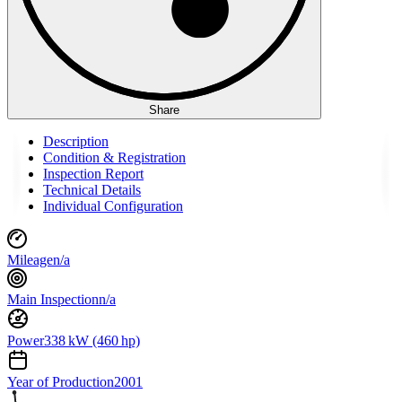
Share
Description
Condition & Registration
Inspection Report
Technical Details
Individual Configuration
Mileage
n/a
Main Inspection
n/a
Power
338 kW (460 hp)
Year of Production
2001