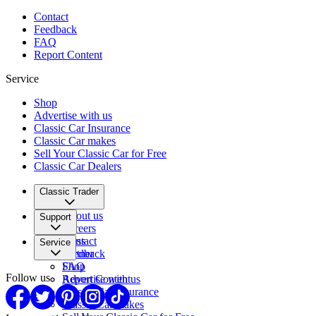
Contact
Feedback
FAQ
Report Content
Service
Shop
Advertise with us
Classic Car Insurance
Classic Car makes
Sell Your Classic Car for Free
Classic Car Dealers
Classic Trader
About us
Support
Careers
Press
Contact
Service
Partner
Feedback
FAQ
Shop
Follow us
Report Content
Advertise with us
Classic Car Insurance
Classic Car makes