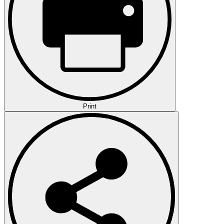
Print