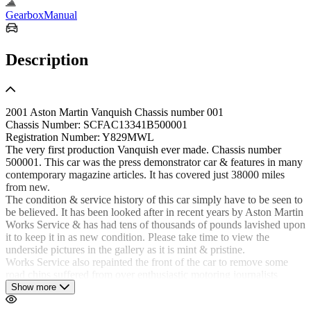
Gearbox
Manual
Description
2001 Aston Martin Vanquish Chassis number 001
Chassis Number: SCFAC13341B500001
Registration Number: Y829MWL
The very first production Vanquish ever made. Chassis number
500001. This car was the press demonstrator car & features in many
contemporary magazine articles. It has covered just 38000 miles
from new.
The condition & service history of this car simply have to be seen to
be believed. It has been looked after in recent years by Aston Martin
Works Service & has had tens of thousands of pounds lavished upon
it to keep it in as new condition. Please take time to view the
underside pictures in the gallery as it is mint & pristine.
Works Service also repainted the front of the car to remove some
road chips suffered from over enthusiastic motoring journalists
flinging it down the road. It thus comes to us in simply 100%
Show more
pristine condition looking to all intensive purposes like a brand new