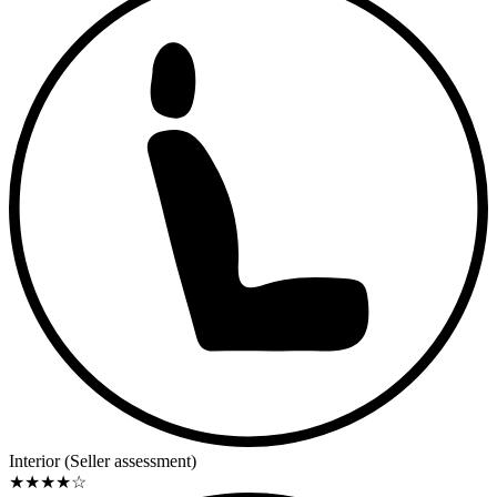
We are available for you personally at the following times, looking
forward to your visit, but please make an appointment in advance to
have the necessary time for you. Monday - Thursday from 8:30 AM
to 4:30 PM Friday 8:30 AM to 3:30 PM Viewings and test drives
are also possible outside of our opening hours, by appointment.
All offers are non-binding; changes may occur at any time.
Intermediary sales and errors for this offer are expressly reserved!
All text references to history and model details are excerpts from
Wikipedia contributions. Details of the vehicle's equipment are
according to the manufacturer's specifications, for which no
guarantee is taken for completeness.
Interior (Seller assessment)
★
★
★
★
☆