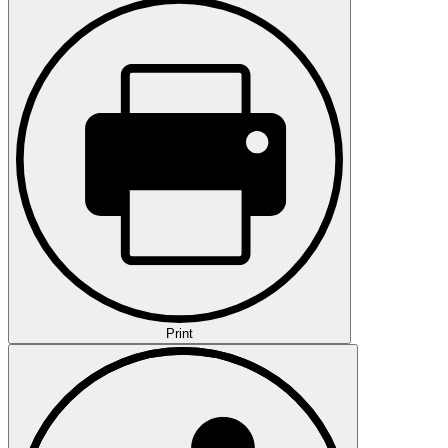
Print