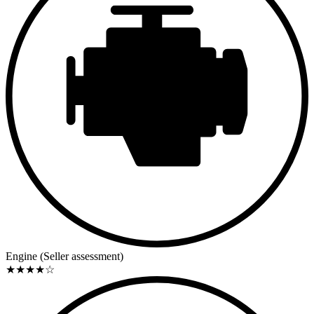
This Arnolt-Bristol Bolide serial number 3005 was the sixth built
example, the fifth serial number, setting aside serial number 3000,
which represents the prototype of the model. Little is known about
the car's history between 1955 and the early 1980s. A logical
assumption would be that the car was driven like most Bolides of
the time. Racing is exactly what the car did in the 1980s after being
purchased in 1981 by a gentleman named Chuck Weber. Thanks to
a blog post by Mr. Bill Watkins about his personal experiences with
various Arnolt-Bristol cars, it seems that 3005 was discovered in
1982 at the Monterey Historic Automobile Race with Chuck Weber
behind the wheel. Mr. Weber then sold the car in 1986 to Fantasy
Junction in Emeryville, CA, where it quickly found its new buyer—
Mr. Marvin Johnson. During his ownership, Mr. Johnson regularly
drove the car in SVRA and had it fully restored. The restoration, led
by Bristol specialist Steve Krinsky from St. Paul, MN, included, in
particular, a completely rebuilt engine, as well as an acid dip of the
chassis and body. Mr. Krinsky was then appointed to find a new
owner for the car, which officially happened in March 1992 when
the current seller acquired the vehicle. The previous owner bought
Engine (Seller assessment)
the car in 1992 and maintained it in dry and shiny copper condition
★
★
★
★
☆
over the last 30 years. During his ownership, the car has remained
unchanged from its restored state. No race miles have been accrued,
only road miles—exactly 4,000. The car notably participated in the
1992 Copperstate event. From a visual standpoint, some differences