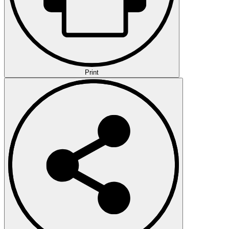
Print