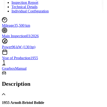
Inspection Report
Technical Details
Individual Configuration
Mileage
35,500 km
Main Inspection
03/2026
Power
96 kW (130 hp)
Year of Production
1955
Gearbox
Manual
Description
1955 Arnolt-Bristol Bolide