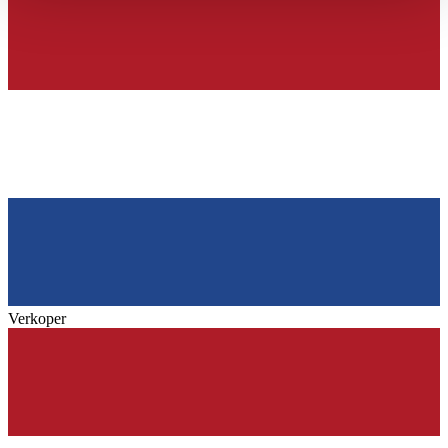
haben oder die sie im Rahmen Ihrer Nutzung der Dienste
gesammelt haben.
Datenschutzerklärung
Verkoper