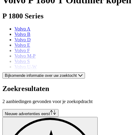
P 1800 Series
Volvo A
Volvo B
Volvo D
Volvo E
Volvo F
Volvo M-P
Volvo S
Volvo U-W
Volvo W-Y
Bijkomende informatie over uw zoektocht
Volvo models
Zoekresultaten
Volvo 240
2 aanbiedingen gevonden voor je zoekopdracht
Volvo 480
Volvo 66
Volvo 850
Nieuwe advertenties eerst
Volvo Amazon
Volvo P 121
Volvo P 144