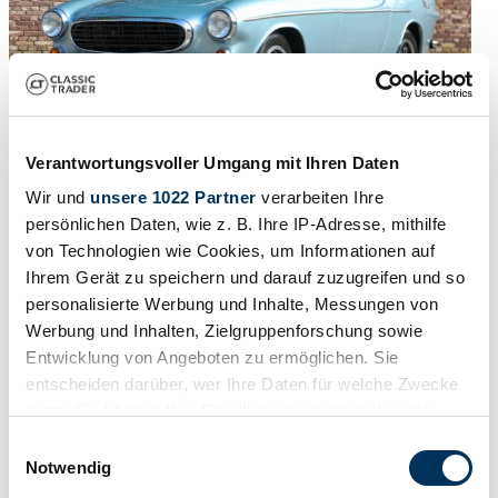
Verantwortungsvoller Umgang mit Ihren Daten
Wir und
unsere 1022 Partner
verarbeiten Ihre
1970 | Volvo 1800 E
persönlichen Daten, wie z. B. Ihre IP-Adresse, mithilfe
von Technologien wie Cookies, um Informationen auf
Volvo P1800 E Coupé "With Pelle Petterson's signature" Well-
Ihrem Gerät zu speichern und darauf zuzugreifen und so
preserved example with a fine historical file (booklets-invoices-
registrations), The designer of the P1800 has left his autograph on
personalisierte Werbung und Inhalte, Messungen von
the trunklid, Engine block has been overhauled, Taking a seat in the
Werbung und Inhalten, Zielgruppenforschung sowie
original interior gives you the feeling of the early 70s,Unrestored
Entwicklung von Angeboten zu ermöglichen. Sie
and original - Only repainted once (beautiful paintwork),Newly
delivered in Gustavsberg - Sweden,
entscheiden darüber, wer Ihre Daten für welche Zwecke
nutzt. Sie können Ihre Einwilligung jederzeit über die
€ 39.500
3 maanden geleden
Cookie-Erklärung oder durch Klicken auf das Privacy
Einwilligungsauswahl
Trigger Symbol ändern oder widerrufen
Notwendig