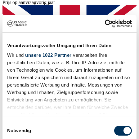
Prijs op aanvraag
vorig jaar
Verantwortungsvoller Umgang mit Ihren Daten
Wir und
unsere 1022 Partner
verarbeiten Ihre
persönlichen Daten, wie z. B. Ihre IP-Adresse, mithilfe
von Technologien wie Cookies, um Informationen auf
Ihrem Gerät zu speichern und darauf zuzugreifen und so
personalisierte Werbung und Inhalte, Messungen von
Werbung und Inhalten, Zielgruppenforschung sowie
Entwicklung von Angeboten zu ermöglichen. Sie
entscheiden darüber, wer Ihre Daten für welche Zwecke
Verkoper
nutzt. Sie können Ihre Einwilligung jederzeit über die
Carrosserie detail
Cabriolet (Roadster)
Cookie-Erklärung oder durch Klicken auf das Privacy
Einwilligungsauswahl
Kilometerstand (lezen)
Trigger Symbol ändern oder widerrufen
Notwendig
Niet voorzien
Vermogen (kW/pk)