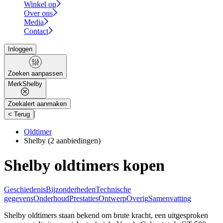
Winkel op
Over ons
Media
Contact
Inloggen
Zoeken aanpassen
Merk
Shelby
Zoekalert aanmaken
|
< Terug
Oldtimer
Shelby
(2 aanbiedingen)
Shelby oldtimers kopen
Geschiedenis
Bijzonderheden
Technische
gegevens
Onderhoud
Prestaties
Ontwerp
Overig
Samenvatting
Shelby oldtimers staan bekend om brute kracht, een uitgesproken