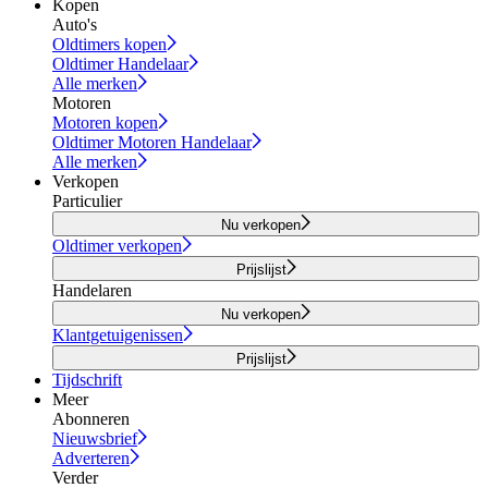
Kopen
Auto's
Oldtimers kopen
Oldtimer Handelaar
Alle merken
Motoren
Motoren kopen
Oldtimer Motoren Handelaar
Alle merken
Verkopen
Particulier
Nu verkopen
Oldtimer verkopen
Prijslijst
Handelaren
Nu verkopen
Klantgetuigenissen
Prijslijst
Tijdschrift
Meer
Abonneren
Nieuwsbrief
Adverteren
Verder