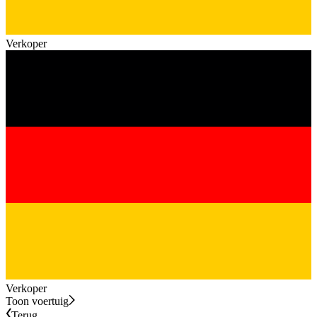
Verkoper
Verkoper
Toon voertuig
Terug