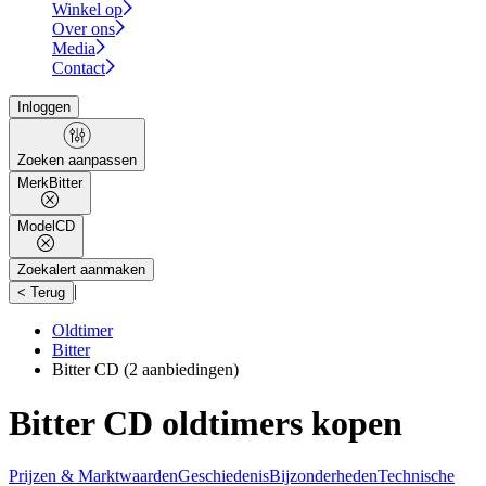
Winkel op
Over ons
Media
Contact
Inloggen
Zoeken aanpassen
Merk
Bitter
Model
CD
Zoekalert aanmaken
|
< Terug
Oldtimer
Bitter
Bitter CD
(2 aanbiedingen)
Bitter CD oldtimers kopen
Prijzen & Marktwaarden
Geschiedenis
Bijzonderheden
Technische