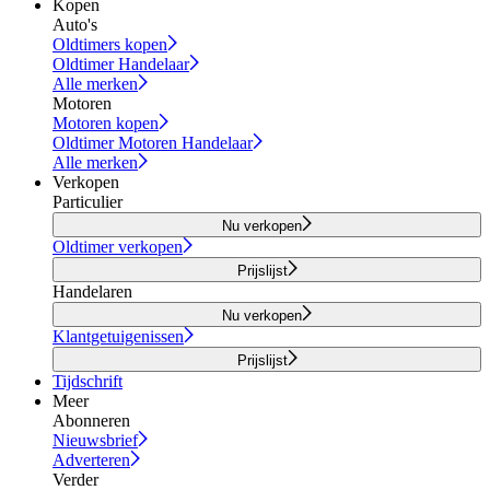
Kopen
Auto's
Oldtimers kopen
Oldtimer Handelaar
Alle merken
Motoren
Motoren kopen
Oldtimer Motoren Handelaar
Alle merken
Verkopen
Particulier
Nu verkopen
Oldtimer verkopen
Prijslijst
Handelaren
Nu verkopen
Klantgetuigenissen
Prijslijst
Tijdschrift
Meer
Abonneren
Nieuwsbrief
Adverteren
Verder