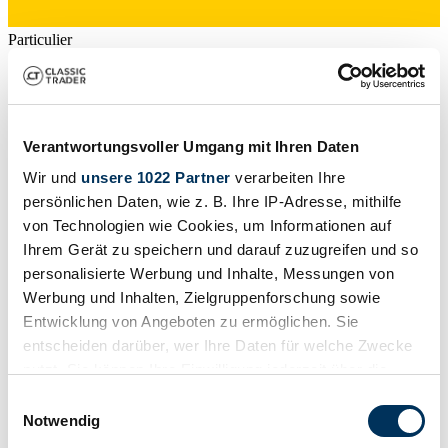
Particulier
Carrosserie detail
Coupé (Coupe)
Kilometerstand (lezen)
128.448 km
Vermogen (kW/pk)
Verantwortungsvoller Umgang mit Ihren Daten
169 / 230
Wir und
unsere 1022 Partner
verarbeiten Ihre
persönlichen Daten, wie z. B. Ihre IP-Adresse, mithilfe
von Technologien wie Cookies, um Informationen auf
Ihrem Gerät zu speichern und darauf zuzugreifen und so
personalisierte Werbung und Inhalte, Messungen von
Werbung und Inhalten, Zielgruppenforschung sowie
Entwicklung von Angeboten zu ermöglichen. Sie
entscheiden darüber, wer Ihre Daten für welche Zwecke
nutzt. Sie können Ihre Einwilligung jederzeit über die
Cookie-Erklärung oder durch Klicken auf das Privacy
Einwilligungsauswahl
Trigger Symbol ändern oder widerrufen
Notwendig