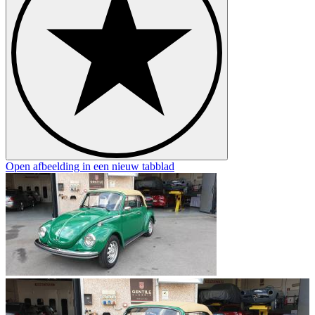
Open afbeelding in een nieuw tabblad
O