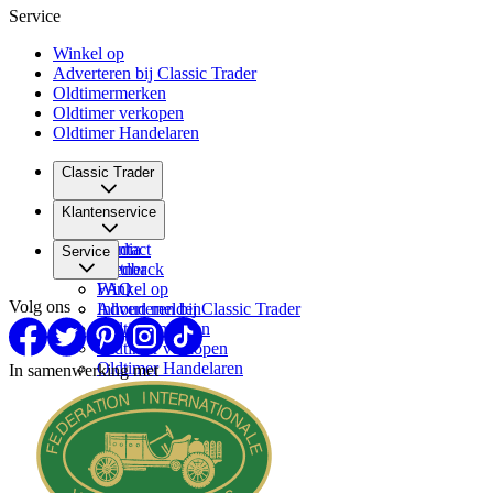
Service
Winkel op
Adverteren bij Classic Trader
Oldtimermerken
Oldtimer verkopen
Oldtimer Handelaren
Classic Trader
Over ons
Klantenservice
Vacatures
Media
Contact
Service
Partner
Feedback
FAQ
Winkel op
Volg ons
Inhoud melden
Adverteren bij Classic Trader
Oldtimermerken
Oldtimer verkopen
Oldtimer Handelaren
In samenwerking met