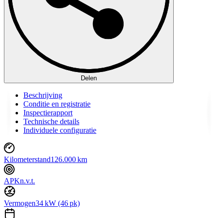
Delen
Beschrijving
Conditie en registratie
Inspectierapport
Technische details
Individuele configuratie
Kilometerstand
126.000 km
APK
n.v.t.
Vermogen
34 kW (46 pk)