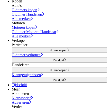
Kopen
Auto's
Oldtimers kopen
Oldtimer Handelaar
Alle merken
Motoren
Motoren kopen
Oldtimer Motoren Handelaar
Alle merken
Verkopen
Particulier
Nu verkopen
Oldtimer verkopen
Prijslijst
Handelaren
Nu verkopen
Klantgetuigenissen
Prijslijst
Tijdschrift
Meer
Abonneren
Nieuwsbrief
Adverteren
Verder