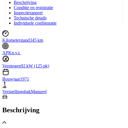
Beschrijving
Conditie en registratie
Inspectierapport
Technische details
Individuele configuratie
Kilometerstand
345 km
APK
n.v.t.
Vermogen
92 kW (125 pk)
Bouwjaar
1971
Versnellingsbak
Manueel
Beschrijving