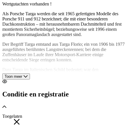
Wertgutachten vorhanden !
Als Porsche Targa werden die seit 1965 gefertigten Modelle des
Porsche 911 und 912 bezeichnet; die mit einer besonderen
Dachkonstruktion – mit herausnehmbarem Dachmittelteil und fest
montiertem Sicherheitsbügel; beziehungsweise seit 1996 einem
großen Panoramaglasdach ausgestattet sind.
Der Begriff Targa entstand aus Targa Florio; ein von 1906 bis 1977
ausgeführtes berühmtes Langstreckenrennen; bei dem die
Zuffenhäuser im Laufe ihrer Motorsport-Karriere einige
entscheidende Siege erringen konnten.
Dass Targa im Italienischen Schild bedeutet; war den
Verantwortlichen zum Zeitpunkt der Benennung nicht bekannt.
Toon meer
Die Bezeichnung Targa ist ein von der Dr. Ing. h. c. F. Porsche AG
für Automodelle markenrechtlich geschützter Begriff.
Conditie en registratie
Der erste Porsche mit Targadach wurde im September 1965 auf der
IAA als Porsche 911 Targa präsentiert.
Toegelaten