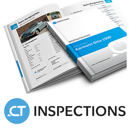
Technische verfijning voor zijn tijd, gecombineerd met
uitzonderlijk rijcomfort
Beperkte productieaantallen, waardoor de 300 S vandaag een
gewild verzamelobject is
Representatief voertuig voor persoonlijkheden uit industrie,
politiek en cultuur
Dit model wordt beschouwd als de directe voorloper van de latere
luxe sedans en coupés van Mercedes-Benz en belichaamt de ambitie
van het merk op het gebied van perfectie en prestige.
Staat & historie
Als specialisten in de restauratie van klassieke auto’s hechten wij de
grootste waarde aan authenticiteit, kwaliteit en waardebehoud. Dit
voertuig is met de grootste zorg behandeld en verkeert in een staat
die zowel verzamelaars als liefhebbers van klassieke auto’s zal
overtuigen.
De combinatie van:
historische betekenis
exclusieve eerste eigendomsgeschiedenis
klassieke kleurstelling