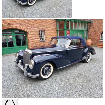
1
/
16