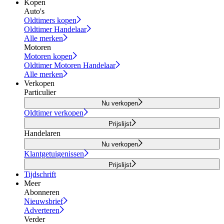
Kopen
Auto's
Oldtimers kopen
Oldtimer Handelaar
Alle merken
Motoren
Motoren kopen
Oldtimer Motoren Handelaar
Alle merken
Verkopen
Particulier
Nu verkopen
Oldtimer verkopen
Prijslijst
Handelaren
Nu verkopen
Klantgetuigenissen
Prijslijst
Tijdschrift
Meer
Abonneren
Nieuwsbrief
Adverteren
Verder