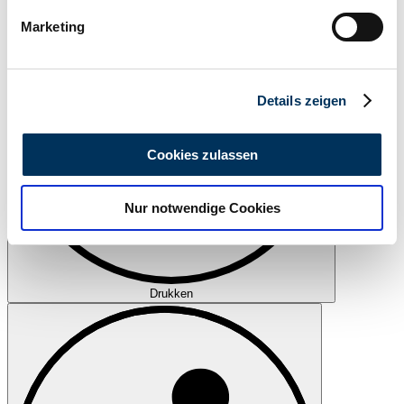
bestimmten Merkmalen (Fingerprinting) identifizieren
Marketing
Erfahren Sie mehr darüber, wie Ihre persönlichen Daten
verarbeitet werden, und legen Sie Ihre Präferenzen im
Abschnitt Einzelheiten
fest.
Details zeigen
Wir verwenden Cookies, um Inhalte und Anzeigen zu
personalisieren, Funktionen für soziale Medien anbieten
Cookies zulassen
zu können und die Zugriffe auf unsere Website zu
analysieren. Außerdem geben wir Informationen zu Ihrer
Nur notwendige Cookies
Verwendung unserer Website an unsere Partner für
soziale Medien, Werbung und Analysen weiter. Unsere
Partner führen diese Informationen möglicherweise mit
weiteren Daten zusammen, die Sie ihnen bereitgestellt
Drukken
haben oder die sie im Rahmen Ihrer Nutzung der Dienste
gesammelt haben.
Datenschutzerklärung