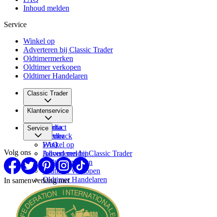
Inhoud melden
Service
Winkel op
Adverteren bij Classic Trader
Oldtimermerken
Oldtimer verkopen
Oldtimer Handelaren
Classic Trader
Over ons
Klantenservice
Vacatures
Media
Contact
Service
Partner
Feedback
FAQ
Winkel op
Volg ons
Inhoud melden
Adverteren bij Classic Trader
Oldtimermerken
Oldtimer verkopen
Oldtimer Handelaren
In samenwerking met