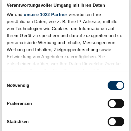
Verantwortungsvoller Umgang mit Ihren Daten
Verkoper
Wir und
unsere 1022 Partner
verarbeiten Ihre
persönlichen Daten, wie z. B. Ihre IP-Adresse, mithilfe
von Technologien wie Cookies, um Informationen auf
Ihrem Gerät zu speichern und darauf zuzugreifen und so
personalisierte Werbung und Inhalte, Messungen von
Werbung und Inhalten, Zielgruppenforschung sowie
Entwicklung von Angeboten zu ermöglichen. Sie
entscheiden darüber, wer Ihre Daten für welche Zwecke
nutzt. Sie können Ihre Einwilligung jederzeit über die
Cookie-Erklärung oder durch Klicken auf das Privacy
Einwilligungsauswahl
Trigger Symbol ändern oder widerrufen
Notwendig
Wenn Sie es erlauben, würden wir auch gerne:
Präferenzen
Informationen über Ihre geografische Lage
erfassen, welche bis auf einige Meter genau sein
Bewaren
können
Statistiken
Ihr Gerät durch aktives Scannen nach