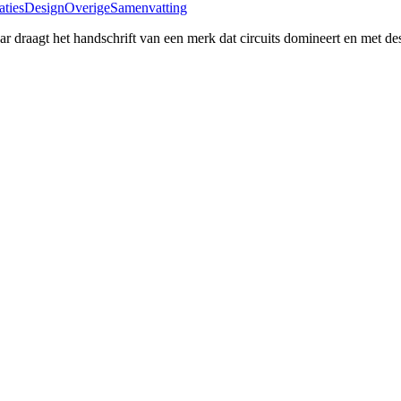
aties
Design
Overige
Samenvatting
ar draagt het handschrift van een merk dat circuits domineert en met 