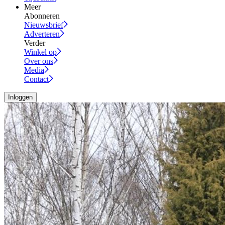
Meer
Abonneren
Nieuwsbrief
Adverteren
Verder
Winkel op
Over ons
Media
Contact
Inloggen