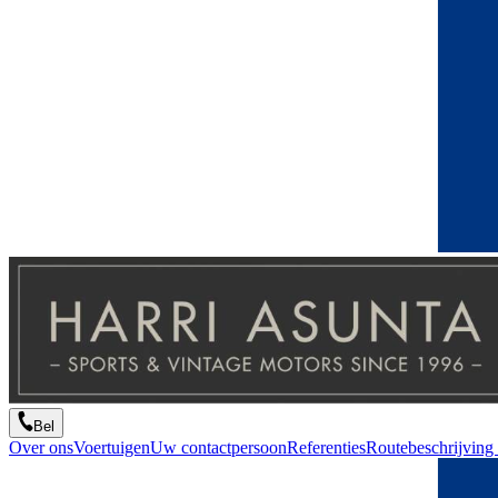
Bel
Over ons
Voertuigen
Uw contactpersoon
Referenties
Routebeschrijving