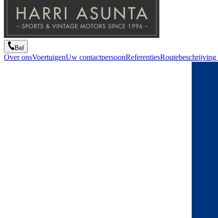
Bel
Over ons
Voertuigen
Uw contactpersoon
Referenties
Routebeschrijving